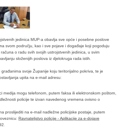
ojstvenih jedinica MUP-a obavlja sve opće i posebne poslove
i na svom području, kao i sve pojave i događaje koji pogoduju
i računa o radu svih svojih ustrojstvenih jedinica, u svim
ljanju složenijih poslova iz djelokruga rada istih.
građanima svoje Županije koju teritorijalno pokriva, te je
tavljanja upita na e-mail adresu:
ici medija mogu telefonom, putem faksa ili elektronskom poštom,
adležnosti policije te izvan navedenog vremena ovisno o
proslijediti na e-mail nadležne policijske postaje, putem
 poveznicu:
Ravnateljstvo policije - Aplikacije za e-dojave
92.