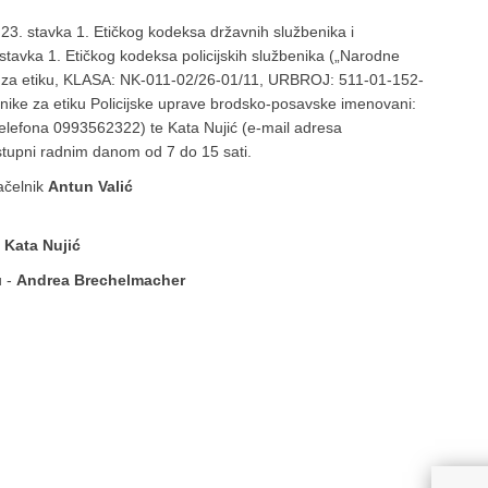
 23. stavka 1. Etičkog kodeksa državnih službenika i
 stavka 1. Etičkog kodeksa policijskih službenika („Narodne
ka za etiku, KLASA: NK-011-02/26-01/11, URBROJ: 511-01-152-
enike za etiku Policijske uprave brodsko-posavske imenovani:
telefona 0993562322) te Kata Nujić (e-mail adresa
ostupni radnim danom od 7 do 15 sati.
ačelnik
Antun Valić
-
Kata Nujić
u -
Andrea Brechelmacher