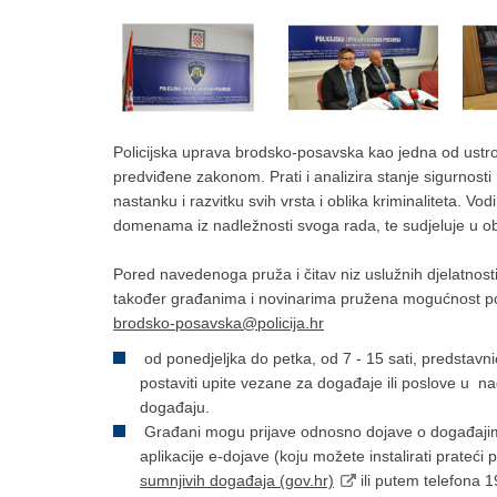
Policijska uprava brodsko-posavska kao jedna od ustr
predviđene zakonom. Prati i analizira stanje sigurnost
nastanku i razvitku svih vrsta i oblika kriminaliteta. Vod
domenama iz nadležnosti svoga rada, te sudjeluje u obav
Pored navedenoga pruža i čitav niz uslužnih djelatnosti 
također građanima i novinarima pružena mogućnost pos
brodsko-posavska@policija.hr
od ponedjeljka do petka, od 7 - 15 sati, predstavn
postaviti upite vezane za događaje ili poslove u n
događaju.
Građani mogu prijave odnosno dojave o događajima 
aplikacije e-dojave (koju možete instalirati prateći
sumnjivih događaja (gov.hr)
ili putem telefona 1