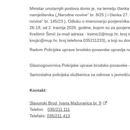
Ministar unutarnjih poslova donio je, na temelju članka
namještenika („Narodne novine“ br. 8/25.) i članka 27.
novine“ br. 145/23.), Odluku o imenovanju povjereni
26-19, od 2. travnja 2026. godine, kojom su za povjer
Krešimir Šimić (e-mail adresa - ksimic2@mup.hr, broj 
knujic@mup.hr, broj telefona 035211233), a koji su d
Radom Policijske uprave brodsko-posavske upravlja n
Glasnogovornica Policijske uprave brodsko-posavske 
Samostalna policijska službenica za odnose s javnošć
Kontakt:
Slavonski Brod, Ivana Mažuranica br. 9
Telefon:
035/211 111
Telefaks:
035/211 413