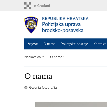
Preskoči
na
glavni
sadržaj
Vijesti
O nama
Policijske postaje
Kontakt 
Naslovnica
O nama
O nama
Galerija fotografija