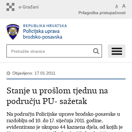
Preskoči
A
A
na
Prilagodba pristupačnosti
glavni
sadržaj
Objavljeno: 17.01.2011.
Stanje u prošlom tjednu na
području PU- sažetak
Na području Policijske uprave brodsko-posavske u
razdoblju od 10. do 17. siječnja 2011. godine,
evidentirano je ukupno 44 kaznena djela, od kojih je