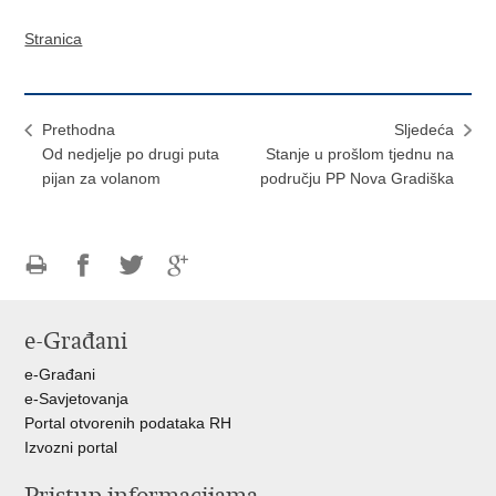
Stranica
Prethodna
Sljedeća
Od nedjelje po drugi puta
Stanje u prošlom tjednu na
pijan za volanom
području PP Nova Gradiška
Ispiši
Podijeli
Podijeli
Podijeli
stranicu
na
na
na
e-Građani
Facebooku
Twitteru
Google
+
e-Građani
e-Savjetovanja
Portal otvorenih podataka RH
Izvozni portal