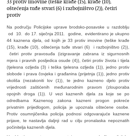
33 protiv imovine (teške krađe (15), krađe (10),
oštećenja tuđe stvari (6) i razbojništvo (2)), četiri
protiv
Na području Policijske uprave brodsko-posavske u razdoblju
od 10. do 17. siječnja 2011. godine, evidentirano je ukupno
44 kaznena djela, od kojih je 33 protiv imovine (teške krađe
(15), krađe (10), oštećenja tuđe stvari (6) i razbojništvo (2)),
četiri protiv pravosuđa (izigravanje zabrana iz sigurnosnih
mjera i pravnih posljedica osude (4)), četiri protiv života i tijela
(tjelesna ozljeda (3) i teška tjelesna ozljeda (1)), jedno protiv
slobode i prava čovjeka i građanina (prijetnja (1)), jedno protiv
okoliša (nezakoniti lov (1)), te jedno kazneno djelo protiv
vrijednosti zaštićenih međunarodnim pravom (zlouporaba
opojnih droga (1)). U vezi kaznenih djela za koje se po
odredbama Kaznenog zakona kazneni progon pokreće
privatnim prijedlogom, policija je upoznala oštećene osobe.
Protiv osumnjičenika policija podnosi odgovarajuće kaznene
prijave, te nastavlja daljnji rad u cilju pronalaska nepoznatih
počinitelja kaznenih djela.