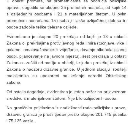
U oblasti prometa, na prometnicama sa područja policijske
uprave, dogodilo se ukupno 35 prometnih nesreća, od kojih 14
s ozlijeđenim osobama i 21 s materijalnom štetom. U ovim
prometnim nesrećama 15 osoba je lakše ozlijeđeno, dok su tri
osobe zadobile teške tjelesne ozljede.
Evidentirano je ukupno 20 prekršaja od kojih je 13 u oblasti
Zakona o prekršajima protiv javnog reda i mira (tučnjave, vike i
galame, omalovažavanje ili vrijeđanje, davanje alkohola pijanoj
osobi, pijančevanje na javnom mjestu), šest prekršaja u oblasti
Zakona o zaštiti od nasilja u obitelji, te jedan prekršaj iz oblasti
Zakona o nadzoru državne granice. U jednom slučaju roditelji
maloljetnika su upozoreni na kršenje odredbi Obiteljskog
zakona.
Od ostalih događaja, evidentiran je jedan požar na prijevoznom
sredstvu s materijalnom štetom. Nije bilo ozlijeđenih osoba.
Na graničnim prijelazima iz nadležnosti rada policijske uprave,
državnu granicu je prošli tjedan prešlo ukupno 201 745 putnika
i 75 125 vozila.