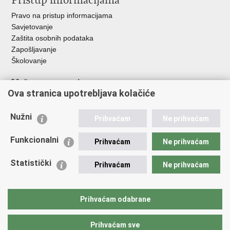
Pristup informacijama
Pravo na pristup informacijama
Savjetovanje
Zaštita osobnih podataka
Zapošljavanje
Školovanje
Važne poveznice
Ova stranica upotrebljava kolačiće
Ministarstvo unutarnjih poslova
Sindikati
Nužni
Prihvaćam
Ne prihvaćam
Udruge
Dom zdravlja MUP-a
Funkcionalni
Prihvaćam
Ne prihvaćam
Policijska akademija
Muzej policije
Statistički
Prihvaćam
Ne prihvaćam
Zaklada policijske solidarnosti
Centar za forenzična ispitivanja, istraživanja i vještačenja "Ivan
Vučetić"
Prihvaćam odabrane
Policijske uprave
Prihvaćam sve