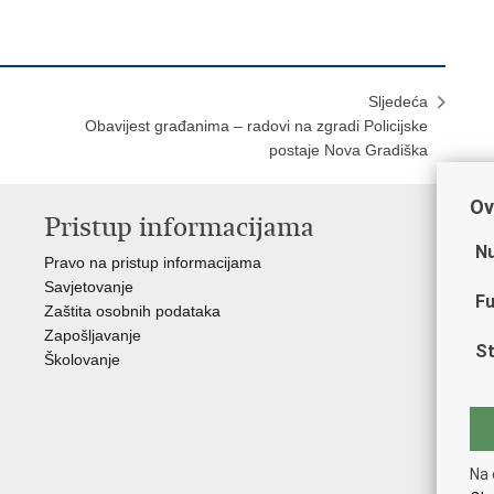
Sljedeća
Obavijest građanima – radovi na zgradi Policijske
postaje Nova Gradiška
Ov
Pristup informacijama
V
Nu
Pravo na pristup informacijama
Min
Savjetovanje
Sin
Fu
Zaštita osobnih podataka
Ud
Zapošljavanje
Dom
St
Školovanje
Pol
Muz
Zak
Cen
"Iv
Na 
Pol