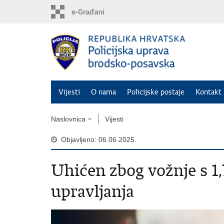
Preskoči
na
glavni
sadržaj
Vijesti
O nama
Policijske postaje
Kontakt 
Naslovnica
Vijesti
Objavljeno: 06.06.2025.
Uhićen zbog vožnje s 1,
upravljanja