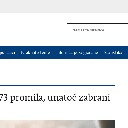
policajci
Istaknute teme
Informacije za građane
Statistika
73 promila, unatoč zabrani