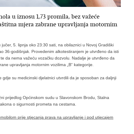
ola u iznosu 1,73 promila, bez važeće
aštitna mjera zabrane upravljanja motornim
 jučer, 5. lipnja oko 23:30 sati, na obilaznici u Novoj Gradiški
vljao 36-godišnjak. Provedenim alkotestiranjem je utvrđeno da isti
, te da nema važeću vozačku dozvolu. Nadalje je utvrđeno da
rane upravljanja motornim vozilima „B“ kategorije.
e gdje su medicinski djelatnici utvrdili da je sposoban za daljnji
tužni prijedlog Općinskom sudu u Slavonskom Brodu, Stalna
 Zakona o sigurnosti prometa na cestama.
mobilom prije stjecanja prava na upravljanje i pod utjecajem