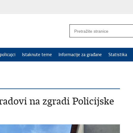
policajci
Istaknute teme
Informacije za građane
Statistika
adovi na zgradi Policijske