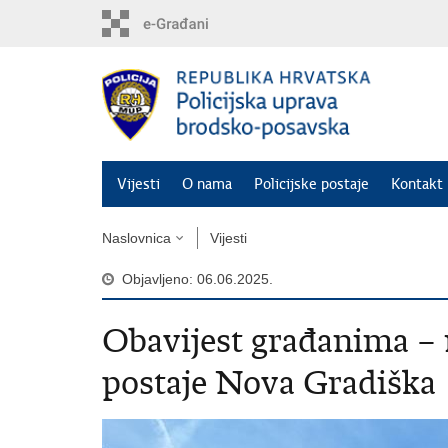
Preskoči
na
glavni
sadržaj
Vijesti
O nama
Policijske postaje
Kontakt 
Naslovnica
Vijesti
Objavljeno: 06.06.2025.
Obavijest građanima – r
postaje Nova Gradiška