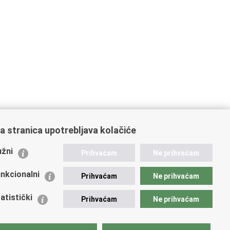
a stranica upotrebljava kolačiće
ažne poveznice
žni
Prihvaćam
Ne prihvaćam
istarstvo unutarnjih poslova
dikati
nkcionalni
Prihvaćam
Ne prihvaćam
ruge
 zdravlja MUP-a
atistički
Prihvaćam
Ne prihvaćam
icijska akademija
ej policije
lada policijske solidarnosti