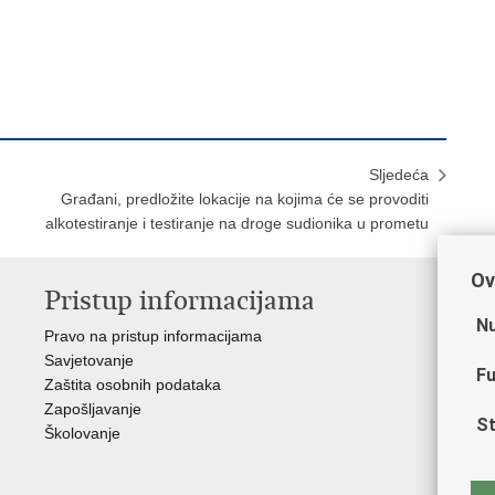
Sljedeća
Građani, predložite lokacije na kojima će se provoditi
alkotestiranje i testiranje na droge sudionika u prometu
Ov
Pristup informacijama
V
Nu
Pravo na pristup informacijama
Min
Savjetovanje
Sin
Fu
Zaštita osobnih podataka
Ud
Zapošljavanje
Dom
St
Školovanje
Pol
Muz
Zak