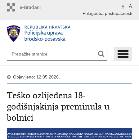
Preskoči
A
A
na
Prilagodba pristupačnosti
glavni
sadržaj
Objavljeno: 12.05.2026.
Teško ozlijeđena 18-
godišnjakinja preminula u
bolnici