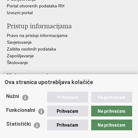
Portal otvorenih podataka RH
Izvozni portal
Pristup informacijama
Pravo na pristup informacijama
Savjetovanje
Zaštita osobnih podataka
Zapošljavanje
Školovanje
Važne poveznice
Ova stranica upotrebljava kolačiće
Ministarstvo unutarnjih poslova
Sindikati
Nužni
Prihvaćam
Ne prihvaćam
Udruge
Dom zdravlja MUP-a
Funkcionalni
Prihvaćam
Ne prihvaćam
Policijska akademija
Muzej policije
Statistički
Prihvaćam
Ne prihvaćam
Zaklada policijske solidarnosti
Centar za forenzična ispitivanja, istraživanja i vještačenja "Ivan