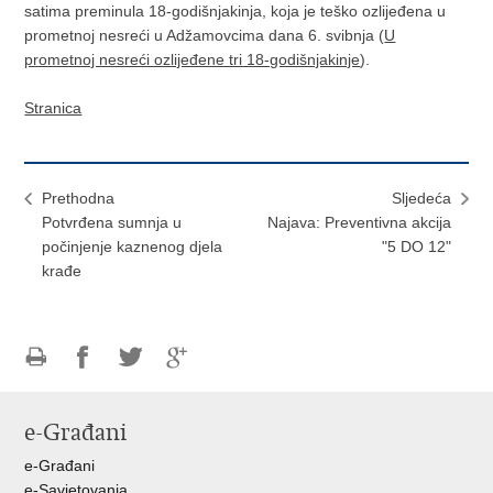
satima preminula 18-godišnjakinja, koja je teško ozlijeđena u
prometnoj nesreći u Adžamovcima dana 6. svibnja (
U
prometnoj nesreći ozlijeđene tri 18-godišnjakinje
).
Stranica
Prethodna
Sljedeća
Potvrđena sumnja u
Najava: Preventivna akcija
počinjenje kaznenog djela
"5 DO 12"
krađe
Ispiši
Podijeli
Podijeli
Podijeli
stranicu
na
na
na
e-Građani
Facebooku
Twitteru
Google
+
e-Građani
e-Savjetovanja