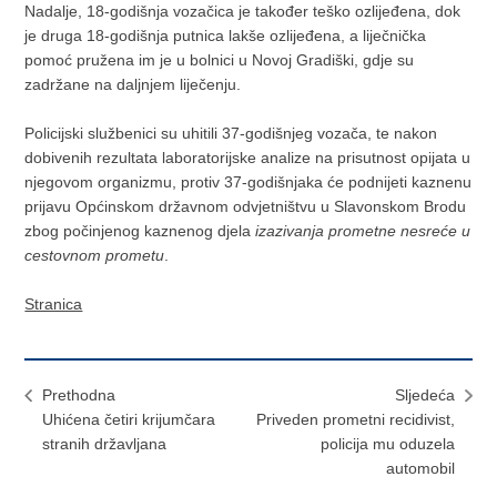
Nadalje, 18-godišnja vozačica je također teško ozlijeđena, dok
je druga 18-godišnja putnica lakše ozlijeđena, a liječnička
pomoć pružena im je u bolnici u Novoj Gradiški, gdje su
zadržane na daljnjem liječenju.
Policijski službenici su uhitili 37-godišnjeg vozača, te nakon
dobivenih rezultata laboratorijske analize na prisutnost opijata u
njegovom organizmu, protiv 37-godišnjaka će podnijeti kaznenu
prijavu Općinskom državnom odvjetništvu u Slavonskom Brodu
zbog počinjenog kaznenog djela
izazivanja prometne nesreće u
cestovnom prometu
.
Stranica
Prethodna
Sljedeća
Uhićena četiri krijumčara
Priveden prometni recidivist,
stranih državljana
policija mu oduzela
automobil