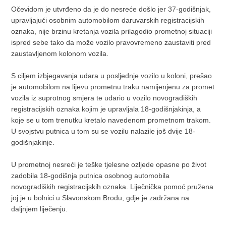
Očevidom je utvrđeno da je do nesreće došlo jer 37-godišnjak,
upravljajući osobnim automobilom daruvarskih registracijskih
oznaka, nije brzinu kretanja vozila prilagodio prometnoj situaciji
ispred sebe tako da može vozilo pravovremeno zaustaviti pred
zaustavljenom kolonom vozila.
S ciljem izbjegavanja udara u posljednje vozilo u koloni, prešao
je automobilom na lijevu prometnu traku namijenjenu za promet
vozila iz suprotnog smjera te udario u vozilo novogradiških
registracijskih oznaka kojim je upravljala 18-godišnjakinja, a
koje se u tom trenutku kretalo navedenom prometnom trakom.
U svojstvu putnica u tom su se vozilu nalazile još dvije 18-
godišnjakinje.
U prometnoj nesreći je teške tjelesne ozljede opasne po život
zadobila 18-godišnja putnica osobnog automobila
novogradiških registracijskih oznaka. Liječnička pomoć pružena
joj je u bolnici u Slavonskom Brodu, gdje je zadržana na
daljnjem liječenju.