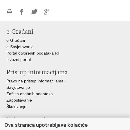
Ispiši
Podijeli
Podijeli
Podijeli
stranicu
na
na
na
e-Građani
Facebooku
Twitteru
Google
+
e-Građani
e-Savjetovanja
Portal otvorenih podataka RH
Izvozni portal
Pristup informacijama
Pravo na pristup informacijama
Savjetovanje
Zaštita osobnih podataka
Zapošljavanje
Školovanje
Važne poveznice
Ova stranica upotrebljava kolačiće
Ministarstvo unutarnjih poslova