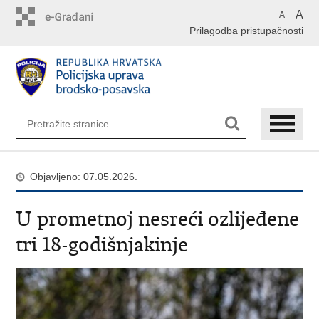
Preskoči
A
A
na
Prilagodba pristupačnosti
glavni
sadržaj
Objavljeno: 07.05.2026.
U prometnoj nesreći ozlijeđene
tri 18-godišnjakinje