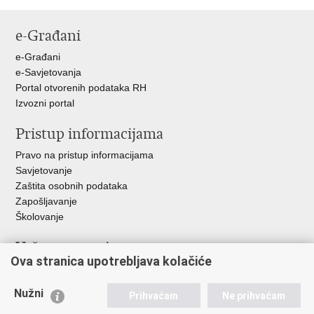
Ispiši
Podijeli
Podijeli
Podijeli
stranicu
na
na
na
e-Građani
Facebooku
Twitteru
Google
+
e-Građani
e-Savjetovanja
Portal otvorenih podataka RH
Izvozni portal
Pristup informacijama
Pravo na pristup informacijama
Savjetovanje
Zaštita osobnih podataka
Zapošljavanje
Školovanje
Važne poveznice
Ova stranica upotrebljava kolačiće
Ministarstvo unutarnjih poslova
Sindikati
Nužni
Prihvaćam
Ne prihvaćam
Udruge