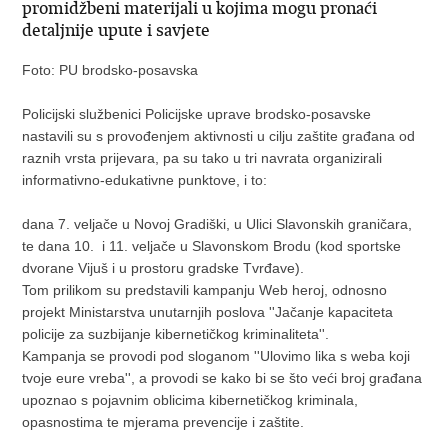
promidžbeni materijali u kojima mogu pronaći
detaljnije upute i savjete
Foto: PU brodsko-posavska
Policijski službenici Policijske uprave brodsko-posavske
nastavili su s provođenjem aktivnosti u cilju zaštite građana od
raznih vrsta prijevara, pa su tako u tri navrata organizirali
informativno-edukativne punktove, i to:
dana 7. veljače u Novoj Gradiški, u Ulici Slavonskih graničara,
te dana 10. i 11. veljače u Slavonskom Brodu (kod sportske
dvorane Vijuš i u prostoru gradske Tvrđave).
Tom prilikom su predstavili kampanju Web heroj, odnosno
projekt Ministarstva unutarnjih poslova ''Jačanje kapaciteta
policije za suzbijanje kibernetičkog kriminaliteta''.
Kampanja se provodi pod sloganom ''Ulovimo lika s weba koji
tvoje eure vreba'', a provodi se kako bi se što veći broj građana
upoznao s pojavnim oblicima kibernetičkog kriminala,
opasnostima te mjerama prevencije i zaštite.