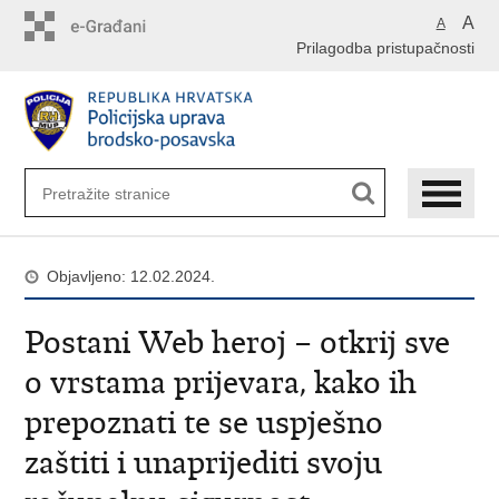
Preskoči
A
A
na
Prilagodba pristupačnosti
glavni
sadržaj
Objavljeno: 12.02.2024.
Postani Web heroj – otkrij sve
o vrstama prijevara, kako ih
prepoznati te se uspješno
zaštiti i unaprijediti svoju