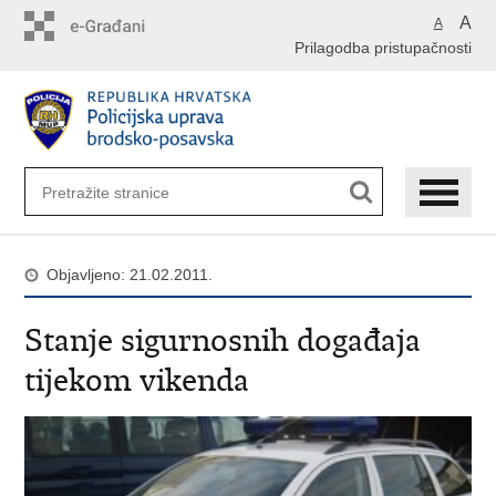
Preskoči
A
A
na
Prilagodba pristupačnosti
glavni
sadržaj
Objavljeno: 21.02.2011.
Stanje sigurnosnih događaja
tijekom vikenda