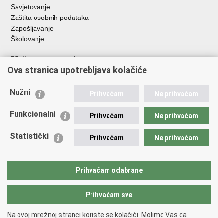
Savjetovanje
Zaštita osobnih podataka
Zapošljavanje
Školovanje
Važne poveznice
Ova stranica upotrebljava kolačiće
Ministarstvo unutarnjih poslova
Sindikati
Nužni
Prihvaćam
Ne prihvaćam
Udruge
Dom zdravlja MUP-a
Funkcionalni
Prihvaćam
Ne prihvaćam
Policijska akademija
Muzej policije
Statistički
Prihvaćam
Ne prihvaćam
Zaklada policijske solidarnosti
Centar za forenzična ispitivanja, istraživanja i vještačenja "Ivan
Vučetić"
Prihvaćam odabrane
Policijske uprave
Prihvaćam sve
Povratak na vrh
Na ovoj mrežnoj stranci koriste se kolačići. Molimo Vas da