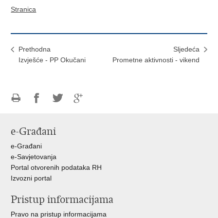
Stranica
Prethodna
Sljedeća
Izvješće - PP Okučani
Prometne aktivnosti - vikend
Ispiši
Podijeli
Podijeli
Podijeli
stranicu
na
na
na
e-Građani
Facebooku
Twitteru
Google
+
e-Građani
e-Savjetovanja
Portal otvorenih podataka RH
Izvozni portal
Pristup informacijama
Pravo na pristup informacijama