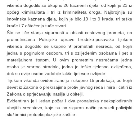
vikenda dogodilo se ukupno 26 kaznenih djela, od kojih je 23 iz
općeg kriminaliteta i tri iz kriminaliteta droga. Najbrojnija su
imovinska kaznena djela, kojih je bilo 19 i to 9 krađa, tri teške
krađe i 7 oštećenja tuđe stvari.
Što se tiče stanja sigurnosti u oblasti cestovnog prometa, na
prometnicama Policijske uprave brodsko-posavske tijekom
vikenda dogodilo se ukupno 9 prometnih nesreća, od kojih
jedna s poginulom osobom, tri s ozlijeđenim osobama i pet s
materijalnom štetom. U ovim prometnim nesrećama jedna
osoba je smrtno stradala, jedna je teško tjelesno ozlijeđena,
dok su dvije osobe zadobile lakše tjelesne ozlijede.
Tijekom vikenda evidentirano je i ukupno 15 prekršaja, od kojih
devet iz Zakona o prekršajima protiv javnog reda i mira i četiri iz
Zakona o sprječavanju nasilja u obitelji.
Evidentiran je i jedan požar i dva pronalaska neeksplodiranih
ubojitih sredstava, koje su na siguran način preuzeli policijski
službenici protueksplozijske zaštite.