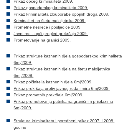
Prikaz općeg kriminaliteta 2009.
Prikaz gospodarskog kriminaliteta 2009.
Prikaz kriminaliteta zlouporabe opojnih droga 2009.
Kriminalitet na štetu maloljetnika 2009.
Prometne nesreće i posljedice 2009.
Javni red - opći pregled prekršaja 2009.
Prometovanje na granici 2009.
Prikaz strukture kaznenih djela gospodarskog kriminaliteta
6mj/2009.
Prikaz strukture kaznenih djela na štetu maloljetnika
6mj./2009.
Prikaz počinitelja kaznenih djela 6mj/2009.
Prikaz prekršaja protiv javnog reda i mira 6mj/2009.
Prikaz prometnih prekršaja 6mj/2009.
Prikaz prometovanja putnika na graničnim prijelazima
6mj/2009.
Struktura kriminaliteta i poredbeni prikaz 2007. i 2008.
godine