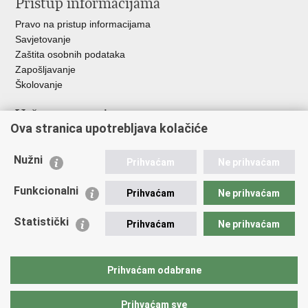
Pristup informacijama
Pravo na pristup informacijama
Savjetovanje
Zaštita osobnih podataka
Zapošljavanje
Školovanje
Važne poveznice
Ova stranica upotrebljava kolačiće
Ministarstvo unutarnjih poslova
Sindikati
Nužni
Prihvaćam
Ne prihvaćam
Udruge
Dom zdravlja MUP-a
Funkcionalni
Prihvaćam
Ne prihvaćam
Policijska akademija
Muzej policije
Statistički
Prihvaćam
Ne prihvaćam
Zaklada policijske solidarnosti
Centar za forenzična ispitivanja, istraživanja i vještačenja "Ivan
Vučetić"
Prihvaćam odabrane
Policijske uprave
Prihvaćam sve