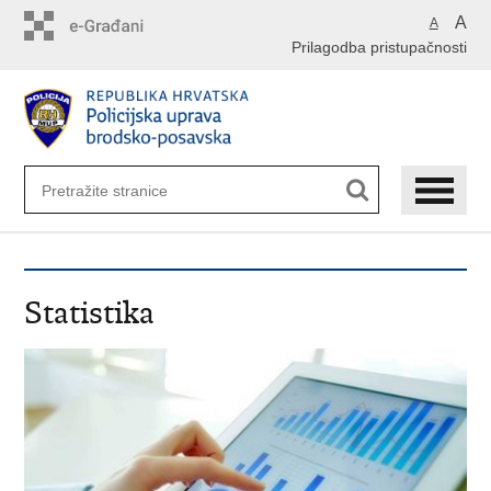
Preskoči
A
A
na
Prilagodba pristupačnosti
glavni
sadržaj
Statistika