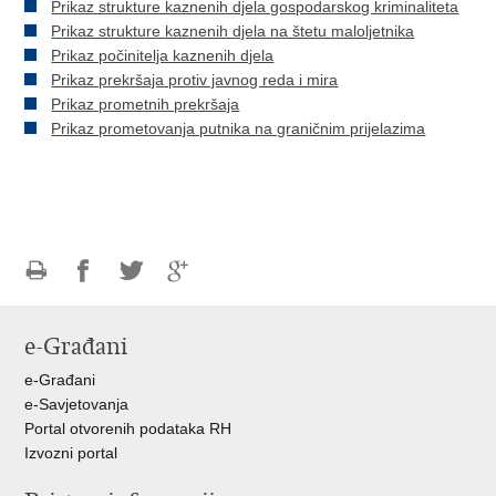
Prikaz strukture kaznenih djela gospodarskog kriminaliteta
Prikaz strukture kaznenih djela na štetu maloljetnika
Prikaz počinitelja kaznenih djela
Prikaz prekršaja protiv javnog reda i mira
Prikaz prometnih prekršaja
Prikaz prometovanja putnika na graničnim prijelazima
Ispiši
Podijeli
Podijeli
Podijeli
stranicu
na
na
na
e-Građani
Facebooku
Twitteru
Google
+
e-Građani
e-Savjetovanja
Portal otvorenih podataka RH
Izvozni portal