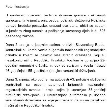
Foto: ilustracija
U nastavku pojačanih nadzora državne granice i aktivnosti
sprječavanja krijumčarenja osoba, policijski službenici Policijske
uprave brodsko-posavske, unazad dva dana, uhitili su sedam
krijumčara zbog sumnje u počinjenje kaznenog djela iz čl. 326
Kaznenog zakona.
Dana 2. srpnja, u jutarnjim satima, u blizini Slavonskog Broda,
kontrolirali su kombi vozilo bugarskih nacionalnih registracijskih
oznaka u kojem se nalazilo više stranih državljana, koji su
nezakonito ušli u Republiku Hrvatsku. Vozilom je upravljao 22-
godišnji rumunjski državljanin, dok se sa istim u vozilu nalazio
46-godišnjak i 55-godišnjak (obojica rumunjski državljani).
Dana 3. srpnja, oko podne, na autocesti A3, policijski službenici
kontrolirali su osobni automobil britanskih nacionalnih
registracijskih oznaka i broja, kojim je upravljao 35-godišnji
rumunjski državljanin. U unutrašnjosti automobila je uočeno
više stranih državljana za koje je utvrđeno da su na nezakonit
način ušli u Republiku Hrvatsku.