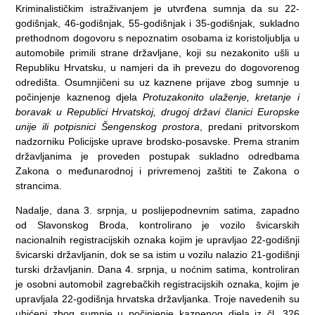
Kriminalističkim istraživanjem je utvrđena sumnja da su 22-
godišnjak, 46-godišnjak, 55-godišnjak i 35-godišnjak, sukladno
prethodnom dogovoru s nepoznatim osobama iz koristoljublja u
automobile primili strane državljane, koji su nezakonito ušli u
Republiku Hrvatsku, u namjeri da ih prevezu do dogovorenog
odredišta. Osumnjičeni su uz kaznene prijave zbog sumnje u
počinjenje kaznenog djela
Protuzakonito ulaženje, kretanje i
boravak u Republici Hrvatskoj, drugoj državi članici Europske
unije ili potpisnici Šengenskog prostora
, predani pritvorskom
nadzorniku Policijske uprave brodsko-posavske. Prema stranim
državljanima je proveden postupak sukladno odredbama
Zakona o međunarodnoj i privremenoj zaštiti te Zakona o
strancima.
Nadalje, dana 3. srpnja, u poslijepodnevnim satima, zapadno
od Slavonskog Broda, kontrolirano je vozilo švicarskih
nacionalnih registracijskih oznaka kojim je upravljao 22-godišnji
švicarski državljanin, dok se sa istim u vozilu nalazio 21-godišnji
turski državljanin. Dana 4. srpnja, u noćnim satima, kontroliran
je osobni automobil zagrebačkih registracijskih oznaka, kojim je
upravljala 22-godišnja hrvatska državljanka. Troje navedenih su
uhićeni zbog sumnje u počinjenje kaznenog djela iz čl. 326