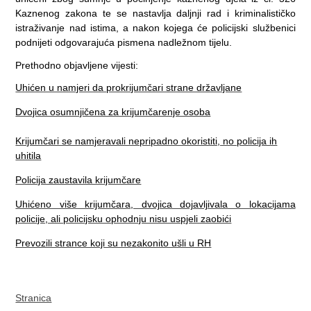
Kaznenog zakona te se nastavlja daljnji rad i kriminalističko
istraživanje nad istima, a nakon kojega će policijski službenici
podnijeti odgovarajuća pismena nadležnom tijelu.
Prethodno objavljene vijesti:
Uhićen u namjeri da prokrijumčari strane državljane
Dvojica osumnjičena za krijumčarenje osoba
Krijumčari se namjeravali nepripadno okoristiti, no policija ih
uhitila
Policija zaustavila krijumčare
Uhićeno više krijumčara, dvojica dojavljivala o lokacijama
policije, ali policijsku ophodnju nisu uspjeli zaobići
Prevozili strance koji su nezakonito ušli u RH
Stranica