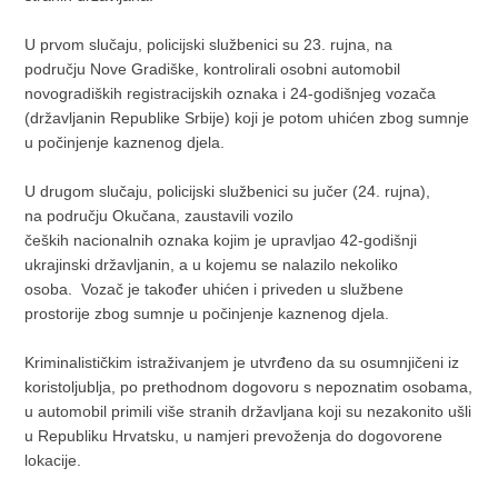
U prvom slučaju, policijski službenici su 23. rujna, na
području Nove Gradiške, kontrolirali osobni automobil
novogradiških registracijskih oznaka i 24-godišnjeg vozača
(državljanin Republike Srbije) koji je potom uhićen zbog sumnje
u počinjenje kaznenog djela.
U drugom slučaju, policijski službenici su jučer (24. rujna),
na području Okučana, zaustavili vozilo
čeških nacionalnih oznaka kojim je upravljao 42-godišnji
ukrajinski državljanin, a u kojemu se nalazilo nekoliko
osoba. Vozač je također uhićen i priveden u službene
prostorije zbog sumnje u počinjenje kaznenog djela.
Kriminalističkim istraživanjem je utvrđeno da su osumnjičeni iz
koristoljublja, po prethodnom dogovoru s nepoznatim osobama,
u automobil primili više stranih državljana koji su nezakonito ušli
u Republiku Hrvatsku, u namjeri prevoženja do dogovorene
lokacije.