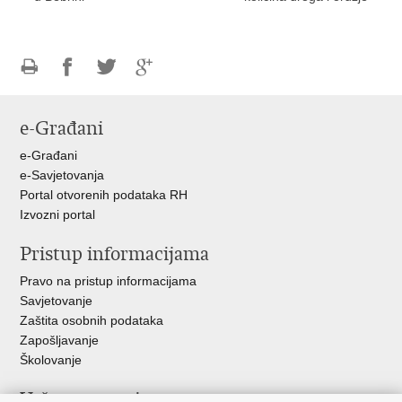
Ispiši
Podijeli
Podijeli
Podijeli
stranicu
na
na
na
e-Građani
Facebooku
Twitteru
Google
+
e-Građani
e-Savjetovanja
Portal otvorenih podataka RH
Izvozni portal
Pristup informacijama
Pravo na pristup informacijama
Savjetovanje
Zaštita osobnih podataka
Zapošljavanje
Školovanje
Važne poveznice