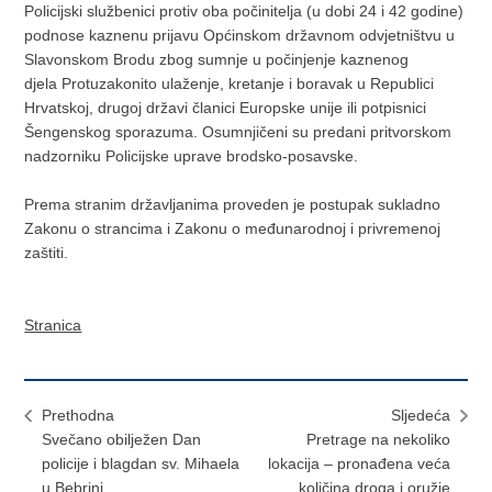
Policijski službenici protiv oba počinitelja (u dobi 24 i 42 godine)
podnose kaznenu prijavu Općinskom državnom odvjetništvu u
Slavonskom Brodu zbog sumnje u počinjenje kaznenog
djela Protuzakonito ulaženje, kretanje i boravak u Republici
Hrvatskoj, drugoj državi članici Europske unije ili potpisnici
Šengenskog sporazuma. Osumnjičeni su predani pritvorskom
nadzorniku Policijske uprave brodsko-posavske.
Prema stranim državljanima proveden je postupak sukladno
Zakonu o strancima i Zakonu o međunarodnoj i privremenoj
zaštiti.
Stranica
Prethodna
Sljedeća
Svečano obilježen Dan
Pretrage na nekoliko
policije i blagdan sv. Mihaela
lokacija – pronađena veća
u Bebrini
količina droga i oružje