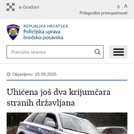
Preskoči
A
A
na
Prilagodba pristupačnosti
glavni
sadržaj
Objavljeno: 25.09.2025.
Uhićena još dva krijumčara
stranih državljana