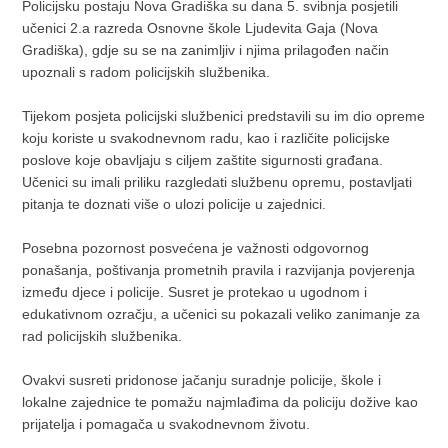
Policijsku postaju Nova Gradiška su dana 5. svibnja posjetili
učenici 2.a razreda Osnovne škole Ljudevita Gaja (Nova
Gradiška), gdje su se na zanimljiv i njima prilagođen način
upoznali s radom policijskih službenika.
Tijekom posjeta policijski službenici predstavili su im dio opreme
koju koriste u svakodnevnom radu, kao i različite policijske
poslove koje obavljaju s ciljem zaštite sigurnosti građana.
Učenici su imali priliku razgledati službenu opremu, postavljati
pitanja te doznati više o ulozi policije u zajednici.
Posebna pozornost posvećena je važnosti odgovornog
ponašanja, poštivanja prometnih pravila i razvijanja povjerenja
između djece i policije. Susret je protekao u ugodnom i
edukativnom ozračju, a učenici su pokazali veliko zanimanje za
rad policijskih službenika.
Ovakvi susreti pridonose jačanju suradnje policije, škole i
lokalne zajednice te pomažu najmlađima da policiju dožive kao
prijatelja i pomagača u svakodnevnom životu.