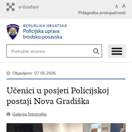
Preskoči
A
A
na
Prilagodba pristupačnosti
glavni
sadržaj
Objavljeno: 07.05.2026.
Učenici u posjeti Policijskoj
postaji Nova Gradiška
Galerija fotografija