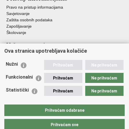
Pravo na pristup informacijama
Savjetovanje
Zaštita osobnih podataka
Zapošljavanje
Školovanje
Važne poveznice
Ova stranica upotrebljava kolačiće
Ministarstvo unutarnjih poslova
Sindikati
Nužni
Prihvaćam
Ne prihvaćam
Udruge
Dom zdravlja MUP-a
Funkcionalni
Prihvaćam
Ne prihvaćam
Policijska akademija
Muzej policije
Statistički
Prihvaćam
Ne prihvaćam
Zaklada policijske solidarnosti
Centar za forenzična ispitivanja, istraživanja i vještačenja "Ivan
Vučetić"
Prihvaćam odabrane
Policijske uprave
Prihvaćam sve