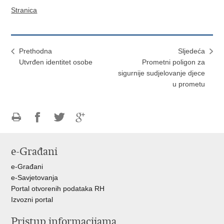
Stranica
Prethodna
Sljedeća
Utvrđen identitet osobe
Prometni poligon za
sigurnije sudjelovanje djece
u prometu
Ispiši
Podijeli
Podijeli
Podijeli
stranicu
na
na
na
e-Građani
Facebooku
Twitteru
Google
+
e-Građani
e-Savjetovanja
Portal otvorenih podataka RH
Izvozni portal
Pristup informacijama