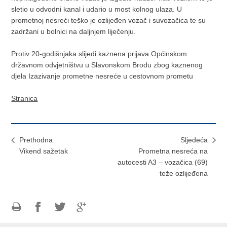
sletio u odvodni kanal i udario u most kolnog ulaza. U
prometnoj nesreći teško je ozlijeđen vozač i suvozačica te su
zadržani u bolnici na daljnjem liječenju.
Protiv 20-godišnjaka slijedi kaznena prijava Općinskom
državnom odvjetništvu u Slavonskom Brodu zbog kaznenog
djela Izazivanje prometne nesreće u cestovnom prometu
Stranica
Prethodna
Sljedeća
Vikend sažetak
Prometna nesreća na
autocesti A3 – vozačica (69)
teže ozlijeđena
Ispiši
Podijeli
Podijeli
Podijeli