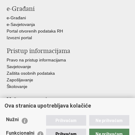
stranicu
na
na
na
e-Građani
Facebooku
Twitteru
Google
+
e-Građani
e-Savjetovanja
Portal otvorenih podataka RH
Izvozni portal
Pristup informacijama
Pravo na pristup informacijama
Savjetovanje
Zaštita osobnih podataka
Zapošljavanje
Školovanje
Važne poveznice
Ova stranica upotrebljava kolačiće
Ministarstvo unutarnjih poslova
Sindikati
Nužni
Prihvaćam
Ne prihvaćam
Udruge
Dom zdravlja MUP-a
Funkcionalni
Prihvaćam
Ne prihvaćam