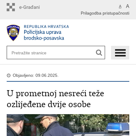
Preskoči
A
A
na
Prilagodba pristupačnosti
glavni
sadržaj
Objavljeno: 09.06.2025.
U prometnoj nesreći teže
ozlijeđene dvije osobe