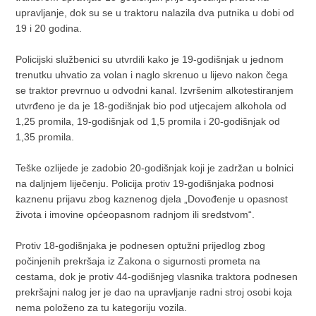
upravljanje, dok su se u traktoru nalazila dva putnika u dobi od
19 i 20 godina.
Policijski službenici su utvrdili kako je 19-godišnjak u jednom
trenutku uhvatio za volan i naglo skrenuo u lijevo nakon čega
se traktor prevrnuo u odvodni kanal. Izvršenim alkotestiranjem
utvrđeno je da je 18-godišnjak bio pod utjecajem alkohola od
1,25 promila, 19-godišnjak od 1,5 promila i 20-godišnjak od
1,35 promila.
Teške ozlijede je zadobio 20-godišnjak koji je zadržan u bolnici
na daljnjem liječenju. Policija protiv 19-godišnjaka podnosi
kaznenu prijavu zbog kaznenog djela „Dovođenje u opasnost
života i imovine općeopasnom radnjom ili sredstvom“.
Protiv 18-godišnjaka je podnesen optužni prijedlog zbog
počinjenih prekršaja iz Zakona o sigurnosti prometa na
cestama, dok je protiv 44-godišnjeg vlasnika traktora podnesen
prekršajni nalog jer je dao na upravljanje radni stroj osobi koja
nema položeno za tu kategoriju vozila.