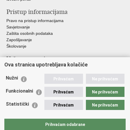
Pristup informacijama
Pravo na pristup informacijama
Savjetovanje
Zaštita osobnih podataka
Zapošljavanje
Školovanje
Važne poveznice
Ova stranica upotrebljava kolačiće
Ministarstvo unutarnjih poslova
Sindikati
Nužni
Prihvaćam
Ne prihvaćam
Udruge
Dom zdravlja MUP-a
Funkcionalni
Prihvaćam
Ne prihvaćam
Policijska akademija
Muzej policije
Statistički
Prihvaćam
Ne prihvaćam
Zaklada policijske solidarnosti
Centar za forenzična ispitivanja, istraživanja i vještačenja "Ivan
Vučetić"
Prihvaćam odabrane
Policijske uprave