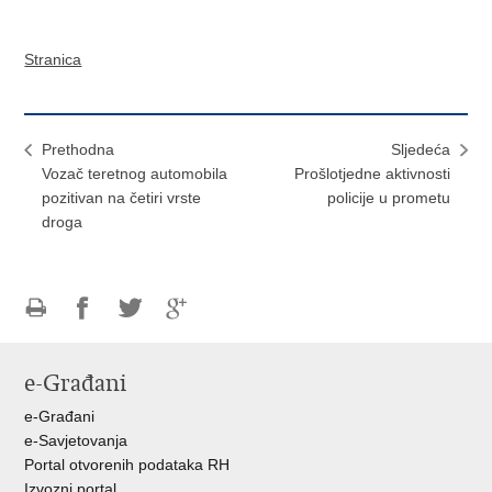
Stranica
Prethodna
Sljedeća
Vozač teretnog automobila
Prošlotjedne aktivnosti
pozitivan na četiri vrste
policije u prometu
droga
Ispiši
Podijeli
Podijeli
Podijeli
stranicu
na
na
na
e-Građani
Facebooku
Twitteru
Google
+
e-Građani
e-Savjetovanja
Portal otvorenih podataka RH
Izvozni portal