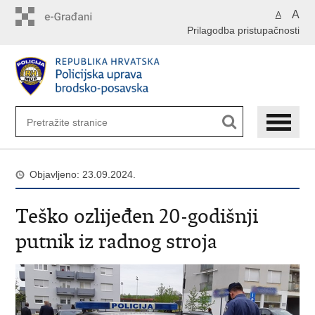
Preskoči
A
A
na
Prilagodba pristupačnosti
glavni
sadržaj
Objavljeno: 23.09.2024.
Teško ozlijeđen 20-godišnji
putnik iz radnog stroja