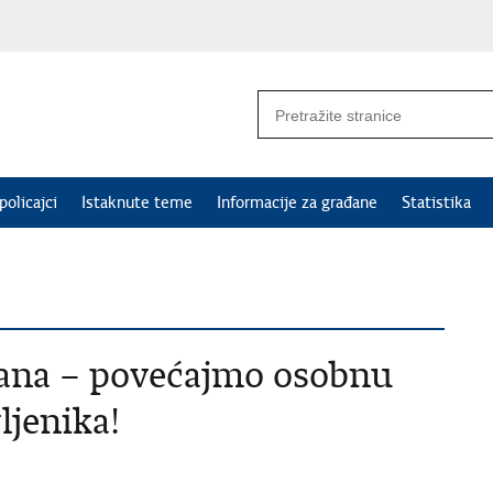
policajci
Istaknute teme
Informacije za građane
Statistika
ađana – povećajmo osobnu
ljenika!