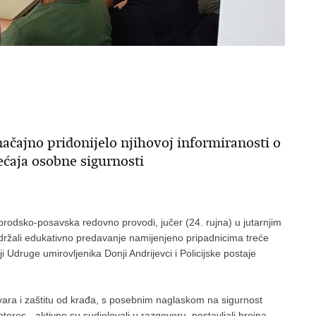
načajno pridonijelo njihovoj informiranosti o
ećaja osobne sigurnosti
 brodsko-posavska redovno provodi, jučer (24. rujna) u jutarnjim
 održali edukativno predavanje namijenjeno pripadnicima treće
ji Udruge umirovljenika Donji Andrijevci i Policijske postaje
vara i zaštitu od krađa, s posebnim naglaskom na sigurnost
interes - aktivno su sudjelovali u razgovoru, postavljali brojna