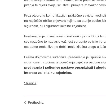
pitanja te dijelili svoja iskustva i primjere iz svakodnev
Kroz otvorenu komunikaciju i praktične savjete, voditelj
na najčešće oblike prijevara kojima su starije osobe 
sigurnost, ali i sigurnost lokalne zajednice.
Predavanju je prisustvovao i načelnik općine Donji And
sve nazočne te naglasio važnost suradnje policije i gr
osobama treće životne dobi, imaju ključnu ulogu u jač
Prema dojmovima sudionika, predavanje je ispunilo svoj
sigurnosnim rizicima te povećanju osjećaja osobne sig
predavanja i radionice nastave organizirati i ubu
interesa za lokalnu zajednicu.
Stranica
Prethodna