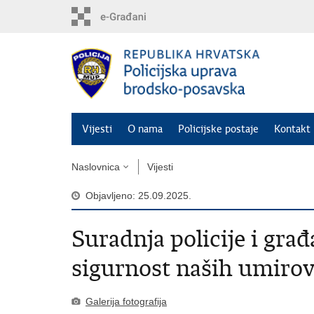
Preskoči
na
glavni
sadržaj
Vijesti
O nama
Policijske postaje
Kontakt 
Naslovnica
Vijesti
Objavljeno: 25.09.2025.
Suradnja policije i gr
sigurnost naših umirov
Galerija fotografija