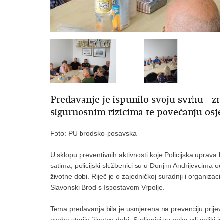
Predavanje je ispunilo svoju svrhu - z
sigurnosnim rizicima te povećanju osj
Foto: PU brodsko-posavska
U sklopu preventivnih aktivnosti koje Policijska uprava
satima, policijski službenici su u Donjim Andrijevcima
životne dobi. Riječ je o zajedničkoj suradnji i organizaci
Slavonski Brod s Ispostavom Vrpolje.
Tema predavanja bila je usmjerena na prevenciju prije
osoba starije životne dobi. Sudionici su pokazali veliki 