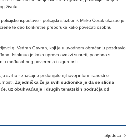
nog života.
 policijske ispostave - policijski službenik Mirko Čorak ukazao je
izložene te dao konkretne preporuke kako povećati osobnu
rijevci g. Vedran Gavran, koji je u uvodnom obraćanju pozdravio
ađana. Istaknuo je kako upravo ovakvi susreti, posebno s
anju međusobnog povjerenja i sigurnosti.
u svrhu - značajno pridonijelo njihovoj informiranosti o
urnosti.
Zajednička želja svih sudionika je da se slična
duće, uz obuhvaćanje i drugih tematskih područja od
Sljedeća