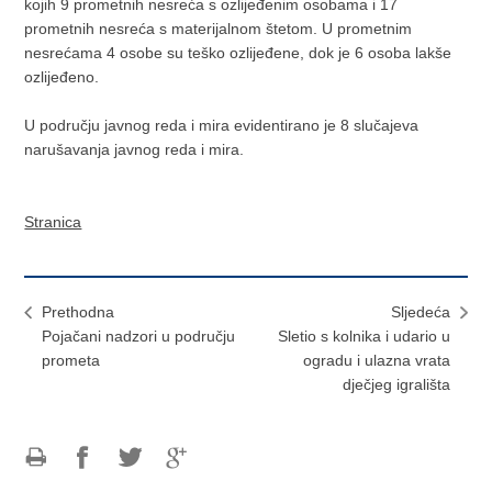
kojih 9 prometnih nesreća s ozlijeđenim osobama i 17
prometnih nesreća s materijalnom štetom. U prometnim
nesrećama 4 osobe su teško ozlijeđene, dok je 6 osoba lakše
ozlijeđeno.
U području javnog reda i mira evidentirano je 8 slučajeva
narušavanja javnog reda i mira.
Stranica
Prethodna
Sljedeća
Pojačani nadzori u području
Sletio s kolnika i udario u
prometa
ogradu i ulazna vrata
dječjeg igrališta
Ispiši
Podijeli
Podijeli
Podijeli