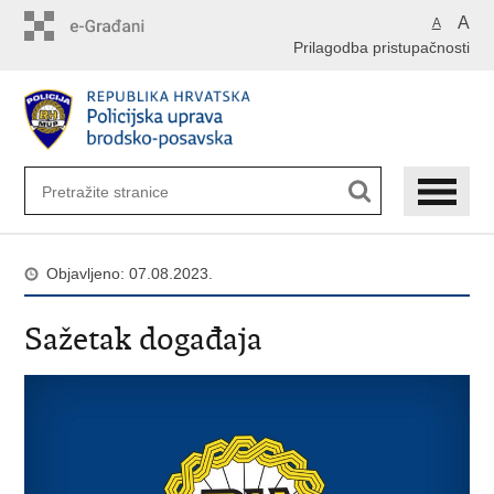
Preskoči
A
A
na
Prilagodba pristupačnosti
glavni
sadržaj
Objavljeno: 07.08.2023.
Sažetak događaja