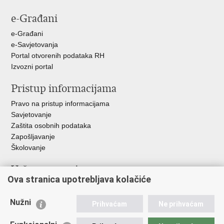
stranicu
na
na
na
e-Građani
Facebooku
Twitteru
Google
+
e-Građani
e-Savjetovanja
Portal otvorenih podataka RH
Izvozni portal
Pristup informacijama
Pravo na pristup informacijama
Savjetovanje
Zaštita osobnih podataka
Zapošljavanje
Školovanje
Važne poveznice
Ova stranica upotrebljava kolačiće
Ministarstvo unutarnjih poslova
Sindikati
Nužni
Prihvaćam
Ne prihvaćam
Udruge
Dom zdravlja MUP-a