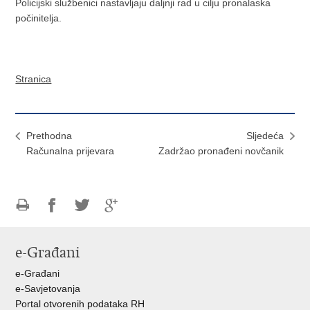
Policijski službenici nastavljaju daljnji rad u cilju pronalaska
počinitelja.
Stranica
Prethodna
Sljedeća
Računalna prijevara
Zadržao pronađeni novčanik
Ispiši
Podijeli
Podijeli
Podijeli
stranicu
na
na
na
e-Građani
Facebooku
Twitteru
Google
+
e-Građani
e-Savjetovanja
Portal otvorenih podataka RH