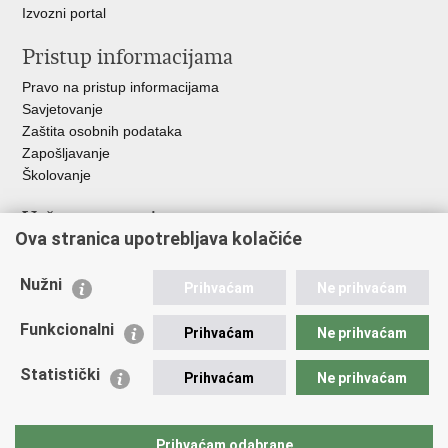
Izvozni portal
Pristup informacijama
Pravo na pristup informacijama
Savjetovanje
Zaštita osobnih podataka
Zapošljavanje
Školovanje
Važne poveznice
Ova stranica upotrebljava kolačiće
Ministarstvo unutarnjih poslova
Sindikati
Nužni
Prihvaćam
Ne prihvaćam
Udruge
Dom zdravlja MUP-a
Funkcionalni
Prihvaćam
Ne prihvaćam
Policijska akademija
Muzej policije
Statistički
Prihvaćam
Ne prihvaćam
Zaklada policijske solidarnosti
Centar za forenzična ispitivanja, istraživanja i vještačenja "Ivan
Vučetić"
Prihvaćam odabrane
Policijske uprave