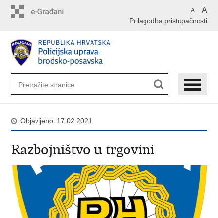
Preskoči
A
A
na
Prilagodba pristupačnosti
glavni
sadržaj
Objavljeno: 17.02.2021.
Razbojništvo u trgovini