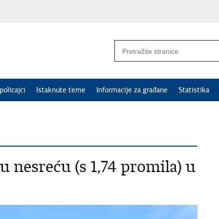
policajci
Istaknute teme
Informacije za građane
Statistika
nesreću (s 1,74 promila) u