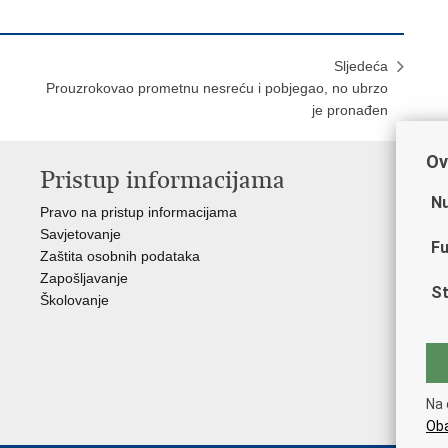
Sljedeća
Prouzrokovao prometnu nesreću i pobjegao, no ubrzo
je pronađen
Ov
Pristup informacijama
V
Nu
Pravo na pristup informacijama
Min
Savjetovanje
Sin
Fu
Zaštita osobnih podataka
Ud
Zapošljavanje
Dom
St
Školovanje
Pol
Muz
Zak
Cen
"Iv
Na 
Pol
Oba