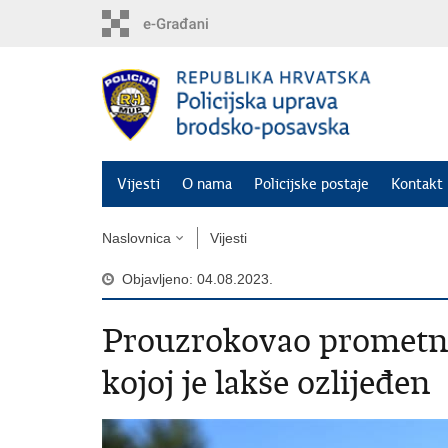
Preskoči
na
glavni
sadržaj
Vijesti
O nama
Policijske postaje
Kontakt 
Naslovnica
Vijesti
Objavljeno: 04.08.2023.
Prouzrokovao prometnu 
kojoj je lakše ozlijeđen