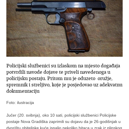
Policijski službenici su izlaskom na mjesto događaja
potvrdili navode dojave te priveli navedenoga u
policijsku postaju. Pritom mu je oduzeto oružje,
spremnik i streljivo, koje je posjedovao uz adekvatnu
dokumentaciju
Foto: ilustracija
Jučer (20. svibnja), oko 10 sati, policijski službenici Policijske
postaje Nova Gradiška zaprimili su dojavu da je 26-godišnjak u
dvorištu obiteljske kuće ispalio nekoliko hitaca u zrak iz plinskog