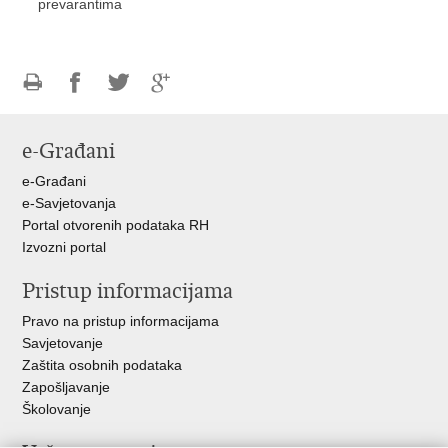
prevarantima
Ispiši
Podijeli
Podijeli
Podijeli
stranicu
na
na
na
e-Građani
Facebooku
Twitteru
Google
+
e-Građani
e-Savjetovanja
Portal otvorenih podataka RH
Izvozni portal
Pristup informacijama
Pravo na pristup informacijama
Savjetovanje
Zaštita osobnih podataka
Zapošljavanje
Školovanje