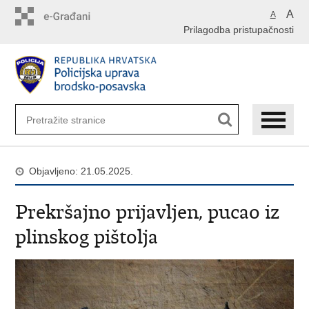
Preskoči
A
A
na
Prilagodba pristupačnosti
glavni
sadržaj
Objavljeno: 21.05.2025.
Prekršajno prijavljen, pucao iz
plinskog pištolja