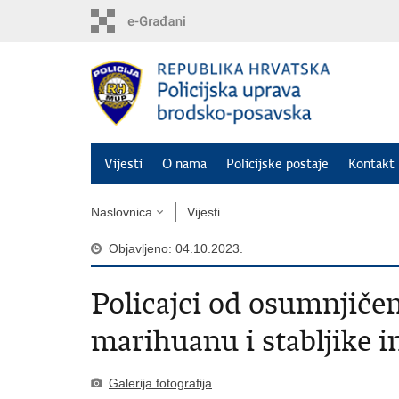
Preskoči
na
glavni
sadržaj
Vijesti
O nama
Policijske postaje
Kontakt 
Naslovnica
Vijesti
Objavljeno: 04.10.2023.
Policajci od osumnjiče
marihuanu i stabljike i
Galerija fotografija