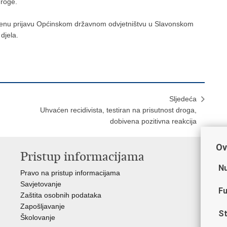
droge.
aznenu prijavu Općinskom državnom odvjetništvu u Slavonskom
djela.
Sljedeća
Uhvaćen recidivista, testiran na prisutnost droga,
dobivena pozitivna reakcija
Ov
Pristup informacijama
V
Nu
Pravo na pristup informacijama
Min
Savjetovanje
Sin
Fu
Zaštita osobnih podataka
Ud
Zapošljavanje
Dom
St
Školovanje
Pol