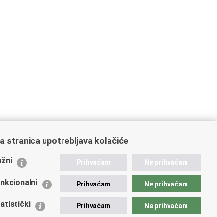
a stranica upotrebljava kolačiće
ažne poveznice
žni
Prihvaćam
Ne prihvaćam
istarstvo unutarnjih poslova
dikati
nkcionalni
Prihvaćam
Ne prihvaćam
ruge
 zdravlja MUP-a
atistički
Prihvaćam
Ne prihvaćam
icijska akademija