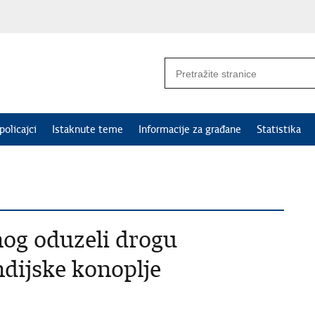
policajci
Istaknute teme
Informacije za građane
Statistika
nog oduzeli drogu
ndijske konoplje