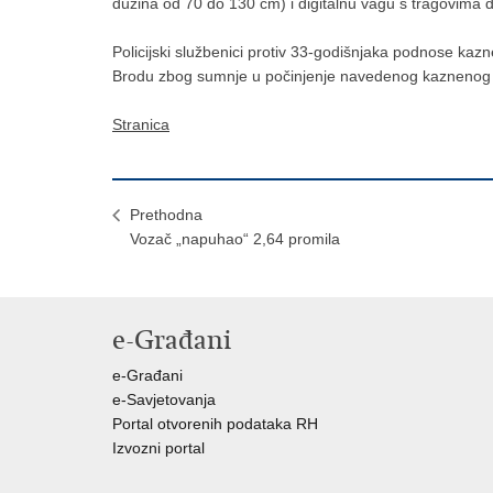
dužina od 70 do 130 cm) i digitalnu vagu s tragovima 
Policijski službenici protiv 33-godišnjaka podnose k
Brodu zbog sumnje u počinjenje navedenog kaznenog 
Stranica
Prethodna
Vozač „napuhao“ 2,64 promila
e-Građani
e-Građani
e-Savjetovanja
Portal otvorenih podataka RH
Izvozni portal