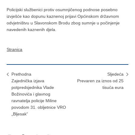
Policijski službenici protiv osumnjičenog podnose posebno
izvješće kao dopunu kaznenoj prijavi Općinskom državnom
odvjetništvu u Slavonskom Brodu zbog sumnje u počinjenje
navedenih kaznenih djela.
Stranica
Prethodna
Sljedeća
Zajednička izjava
Prevaren za iznos od 25
potpredsjednika Vlade
tisuća eura
Božinovića i glavnog
ravnatelja policije Miline
povodom 31. obljetnice VRO
„Bljesak“