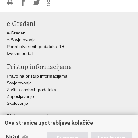
Ispiši
Podijeli
Podijeli
Podijeli
stranicu
na
na
na
e-Građani
Facebooku
Twitteru
Google
+
e-Građani
e-Savjetovanja
Portal otvorenih podataka RH
Izvozni portal
Pristup informacijama
Pravo na pristup informacijama
Savjetovanje
Zaštita osobnih podataka
Zapošljavanje
Školovanje
Važne poveznice
Ova stranica upotrebljava kolačiće
Ministarstvo unutarnjih poslova
Sindikati
Nužni
Prihvaćam
Ne prihvaćam