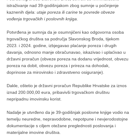
istraživanje nad 39-godišnjakom zbog sumnje u počinjenje
kaznenih djela:
utaje poreza ili carine
te
povrede obveze
vođenja trgovačkih i poslovnih knjiga
.
Potvrđena je sumnja da je osumnjičeni kao odgovorna osoba
trgovačkog društva sa područja Slavonskog Broda, tijekom
2023. i 2024. godine, izbjegavao plaćanje poreza i drugih
davanja, odnosno manje obračunavao, iskazivao i uplaćivao u
državni proračun (obveze poreza na dodanu vrijednost, obvezu
poreza na dobit, obvezu poreza i prireza na dohodak,
doprinose za mirovinsko i zdravstveno osiguranje).
Dakle, oštetio je državni proračun Republike Hrvatske za iznos
iznad 200.000,00 eura, pribavivši trgovačkom društvu
nepripadnu imovinsku korist.
Nadalje je utvrđeno da je 39-godišnjak poslovne knjige vodio na
temelju neuredne, nepravodobne, nepotpune i nevjerodostojne
dokumentacije s ciljem otežane preglednosti poslovanja i
materijalne imovine društva.