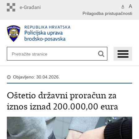
Preskoči
A
A
na
Prilagodba pristupačnosti
glavni
sadržaj
Objavljeno: 30.04.2026.
Oštetio državni proračun za
iznos iznad 200.000,00 eura