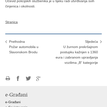
Očevid policijskih službenika je u tijeku radi utvrđivanja svih
činjenica i okolnosti.
Stranica
Prethodna
Sljedeća
Požar automobila u
U žurnom prekršajnom
Slavonskom Brodu
postupku kažnjen s 1360
eura i zabranom upravljanja
vozilima „B“ kategorije
Ispiši
Podijeli
Podijeli
Podijeli
stranicu
na
na
na
e-Građani
Facebooku
Twitteru
Google
+
e-Građani