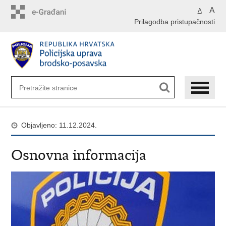
Preskoči
A
A
na
Prilagodba pristupačnosti
glavni
sadržaj
Objavljeno: 11.12.2024.
Osnovna informacija