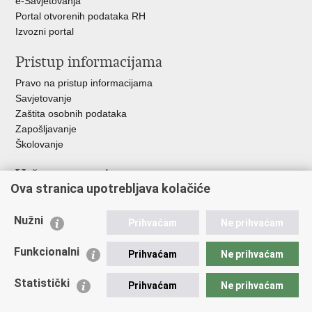
e-Savjetovanja
Portal otvorenih podataka RH
Izvozni portal
Pristup informacijama
Pravo na pristup informacijama
Savjetovanje
Zaštita osobnih podataka
Zapošljavanje
Školovanje
Važne poveznice
Ova stranica upotrebljava kolačiće
Ministarstvo unutarnjih poslova
Sindikati
Nužni
Prihvaćam
Ne prihvaćam
Udruge
Dom zdravlja MUP-a
Funkcionalni
Prihvaćam
Ne prihvaćam
Policijska akademija
Muzej policije
Statistički
Prihvaćam
Ne prihvaćam
Zaklada policijske solidarnosti
Centar za forenzična ispitivanja, istraživanja i vještačenja "Ivan