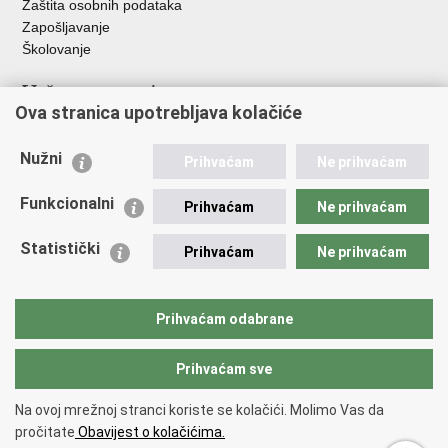
Zaštita osobnih podataka
Zapošljavanje
Školovanje
Važne poveznice
Ova stranica upotrebljava kolačiće
Ministarstvo unutarnjih poslova
Sindikati
Nužni
Prihvaćam
Ne prihvaćam
Udruge
Dom zdravlja MUP-a
Funkcionalni
Prihvaćam
Ne prihvaćam
Policijska akademija
Muzej policije
Statistički
Prihvaćam
Ne prihvaćam
Zaklada policijske solidarnosti
Centar za forenzična ispitivanja, istraživanja i vještačenja "Ivan
Vučetić"
Prihvaćam odabrane
Policijske uprave
Prihvaćam sve
Povratak na vrh
Na ovoj mrežnoj stranci koriste se kolačići. Molimo Vas da
Copyright © 2026 Policijska uprava brodsko-posavska.
Uvjeti
pročitate
Obavijest o kolačićima.
korištenja
.
Izjava o pristupačnosti
.