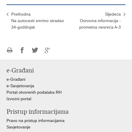
Prethodna
Sljedeća
Na autocesti smrtno stradao
Osnovna informacija -
34-godišnjak
prometna nesreća A-3
Ispiši
Podijeli
Podijeli
Podijeli
stranicu
na
na
na
e-Građani
Facebooku
Twitteru
Google
+
e-Građani
e-Savjetovanja
Portal otvorenih podataka RH
Izvozni portal
Pristup informacijama
Pravo na pristup informacijama
Savjetovanje