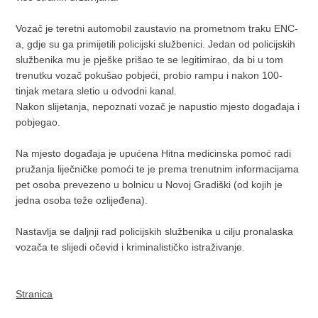
Vozač je teretni automobil zaustavio na prometnom traku ENC-
a, gdje su ga primijetili policijski službenici. Jedan od policijskih
službenika mu je pješke prišao te se legitimirao, da bi u tom
trenutku vozač pokušao pobjeći, probio rampu i nakon 100-
tinjak metara sletio u odvodni kanal.
Nakon slijetanja, nepoznati vozač je napustio mjesto događaja i
pobjegao.
Na mjesto događaja je upućena Hitna medicinska pomoć radi
pružanja liječničke pomoći te je prema trenutnim informacijama
pet osoba prevezeno u bolnicu u Novoj Gradiški (od kojih je
jedna osoba teže ozlijeđena).
Nastavlja se daljnji rad policijskih službenika u cilju pronalaska
vozača te slijedi očevid i kriminalističko istraživanje.
Stranica