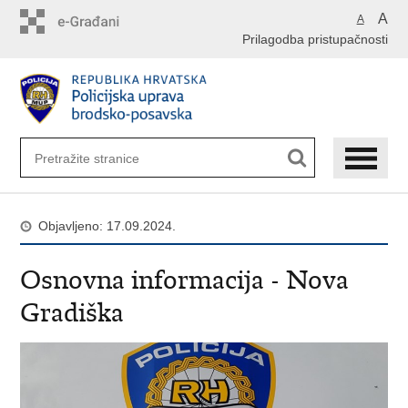
Preskoči
A
A
na
Prilagodba pristupačnosti
glavni
sadržaj
Objavljeno: 17.09.2024.
Osnovna informacija - Nova
Gradiška