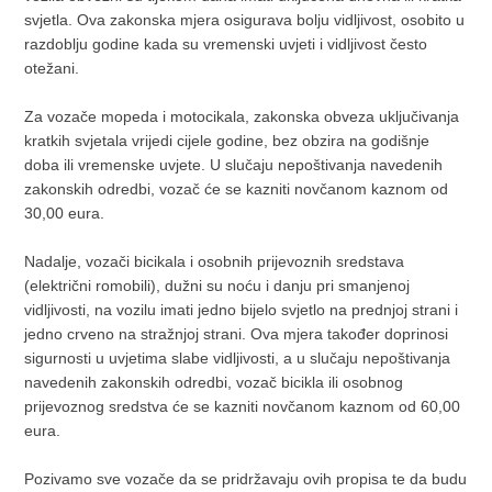
svjetla. Ova zakonska mjera osigurava bolju vidljivost, osobito u
razdoblju godine kada su vremenski uvjeti i vidljivost često
otežani.
Za vozače mopeda i motocikala, zakonska obveza uključivanja
kratkih svjetala vrijedi cijele godine, bez obzira na godišnje
doba ili vremenske uvjete. U slučaju nepoštivanja navedenih
zakonskih odredbi, vozač će se kazniti novčanom kaznom od
30,00 eura.
Nadalje, vozači bicikala i osobnih prijevoznih sredstava
(električni romobili), dužni su noću i danju pri smanjenoj
vidljivosti, na vozilu imati jedno bijelo svjetlo na prednjoj strani i
jedno crveno na stražnjoj strani. Ova mjera također doprinosi
sigurnosti u uvjetima slabe vidljivosti, a u slučaju nepoštivanja
navedenih zakonskih odredbi, vozač bicikla ili osobnog
prijevoznog sredstva će se kazniti novčanom kaznom od 60,00
eura.
Pozivamo sve vozače da se pridržavaju ovih propisa te da budu