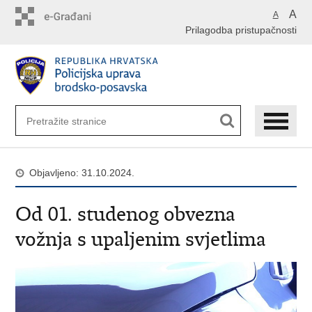
Preskoči
A
A
na
Prilagodba pristupačnosti
glavni
sadržaj
Objavljeno: 31.10.2024.
Od 01. studenog obvezna
vožnja s upaljenim svjetlima