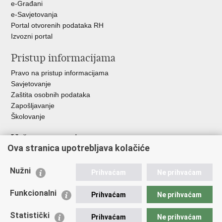
e-Građani
e-Savjetovanja
Portal otvorenih podataka RH
Izvozni portal
Pristup informacijama
Pravo na pristup informacijama
Savjetovanje
Zaštita osobnih podataka
Zapošljavanje
Školovanje
Važne poveznice
Ova stranica upotrebljava kolačiće
Ministarstvo unutarnjih poslova
Sindikati
Nužni
Prihvaćam
Ne prihvaćam
Udruge
Dom zdravlja MUP-a
Funkcionalni
Prihvaćam
Ne prihvaćam
Policijska akademija
Muzej policije
Statistički
Prihvaćam
Ne prihvaćam
Zaklada policijske solidarnosti