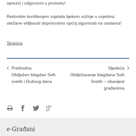
oprezni i odgovorni u prometu!
Redovitim korištenjem svjetala tijekom vožnje u uvjetima
otežane vidljivosti doprinosimo općoj sigurnosti na cestama!
Stranica
Prethodna
Sljedeća
Obilježen blagdan Svih
Obilježavanje blagdana Svih
svetih i Dušnog dana
Svetih – obavijest
građanima
Ispiši
Podijeli
Podijeli
Podijeli
stranicu
na
na
na
e-Građani
Facebooku
Twitteru
Google
+