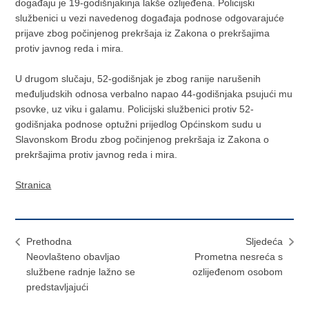
događaju je 19-godišnjakinja lakše ozlijeđena. Policijski
službenici u vezi navedenog događaja podnose odgovarajuće
prijave zbog počinjenog prekršaja iz Zakona o prekršajima
protiv javnog reda i mira.
U drugom slučaju, 52-godišnjak je zbog ranije narušenih
međuljudskih odnosa verbalno napao 44-godišnjaka psujući mu
psovke, uz viku i galamu. Policijski službenici protiv 52-
godišnjaka podnose optužni prijedlog Općinskom sudu u
Slavonskom Brodu zbog počinjenog prekršaja iz Zakona o
prekršajima protiv javnog reda i mira.
Stranica
Prethodna
Sljedeća
Neovlašteno obavljao
Prometna nesreća s
službene radnje lažno se
ozlijeđenom osobom
predstavljajući