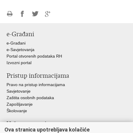
Ispiši
Podijeli
Podijeli
Podijeli
stranicu
na
na
na
e-Građani
Facebooku
Twitteru
Google
+
e-Građani
e-Savjetovanja
Portal otvorenih podataka RH
Izvozni portal
Pristup informacijama
Pravo na pristup informacijama
Savjetovanje
Zaštita osobnih podataka
Zapošljavanje
Školovanje
Važne poveznice
Ova stranica upotrebljava kolačiće
Ministarstvo unutarnjih poslova