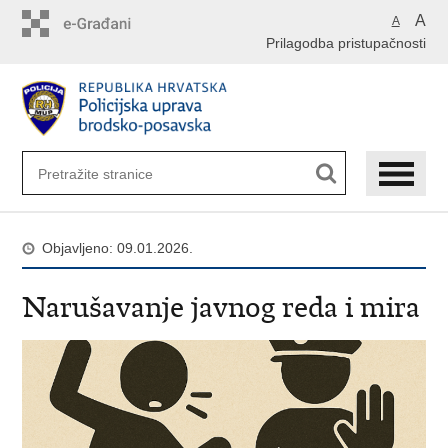
Preskoči
A
A
na
Prilagodba pristupačnosti
glavni
sadržaj
Objavljeno: 09.01.2026.
Narušavanje javnog reda i mira