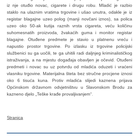
iz nje otuđio novac, cigarete i drugu robu. Mladić je razbio
staklo na ulaznim vratima trgovine i ušao unutra, odakle je iz
registar blagajne uzeo polog (manji novčani iznos), sa polica
uzeo oko 50-ak kutija raznih vrsta cigareta, veću količinu
suhomesnatih proizvoda, žvakaćih guma i monitor registar
blagajne. Otuđene predmete je stavio u platnenu vreću i
napustio prostor trgovine. Po izlasku iz trgovine policijski
službenici su ga uočili, te ga uhitili radi daljnjeg kriminalističkog
istraživanja, a na mjestu događaja obavljen je očevid. Otuđeni
predmeti i novac su uz potvrdu od mladića oduzeti i vraćeni
vlasniku trgovine. Materijalna šteta bez stručne procjene iznosi
oko 6 tisuća kuna. Protiv mladića slijedi kaznena prijava
Općinskom državnom odvjetništvu u Slavonskom Brodu za
kazneno djelo „Teške krađe provaljivanjem“.
Stranica