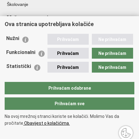
Školovanje
Važne poveznice
Ova stranica upotrebljava kolačiće
Ministarstvo unutarnjih poslova
Sindikati
Nužni
Prihvaćam
Ne prihvaćam
Udruge
Dom zdravlja MUP-a
Funkcionalni
Prihvaćam
Ne prihvaćam
Policijska akademija
Muzej policije
Statistički
Prihvaćam
Ne prihvaćam
Zaklada policijske solidarnosti
Centar za forenzična ispitivanja, istraživanja i vještačenja "Ivan
Vučetić"
Prihvaćam odabrane
Policijske uprave
Prihvaćam sve
Povratak na vrh
Na ovoj mrežnoj stranci koriste se kolačići. Molimo Vas da
Copyright © 2026 Policijska uprava brodsko-posavska.
Uvjeti
pročitate
Obavijest o kolačićima.
korištenja
.
Izjava o pristupačnosti
.