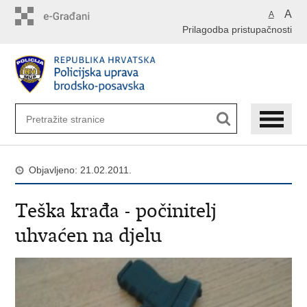
Preskoči
A
A
na
Prilagodba pristupačnosti
glavni
sadržaj
Objavljeno: 21.02.2011.
Teška krađa - počinitelj
uhvaćen na djelu