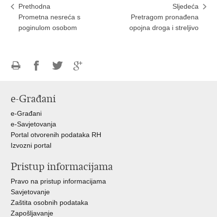
Prethodna
Sljedeća
Prometna nesreća s
Pretragom pronađena
poginulom osobom
opojna droga i streljivo
Ispiši
Podijeli
Podijeli
Podijeli
stranicu
na
na
na
e-Građani
Facebooku
Twitteru
Google
+
e-Građani
e-Savjetovanja
Portal otvorenih podataka RH
Izvozni portal
Pristup informacijama
Pravo na pristup informacijama
Savjetovanje
Zaštita osobnih podataka
Zapošljavanje