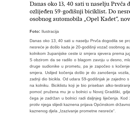
Danas oko 13, 40 sati u naselju Prvča 
ozlijeđen 59-godišnji biciklist. Do nesr
osobnog automobila „Opel Kadet“, novo
Foto:
Ilustracija
Danas oko 13, 40 sati u naselju Prvča dogodila se prom
nesreće je došlo kada je 20-godišnji vozač osobnog aut
kolnikom županijske ceste iz smjera sjevera prema jugu
S obzirom da se radilo o blagom zavoju u desno, mlad
druge sudionike u prometu, pa je započeo s kočenjem
smjera. Uslijed kočenja došlo je do zanošenja vozila
zadnji dio bicikla. Od udara 59-godišnjak je zajedno s
na kolniku. Biciklistu koji je bio priseban alko-testir
pomoć pružena mu je u bolnici u Novoj Gradiški, gdje 
čega je zadržan u bolnici radi daljnjeg liječenja. Ko
protiv njega slijedi kaznena prijava Općinskom držav
kaznenog djela „Izazivanje prometne nesreće“.