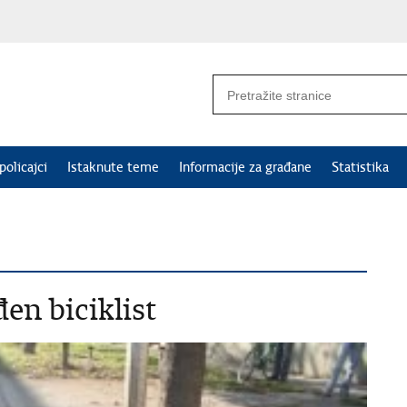
policajci
Istaknute teme
Informacije za građane
Statistika
en biciklist