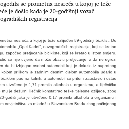
dogodila se prometna nesreća u kojoj je teže
eće je došlo kada je 20-godišnji vozač
gradiških registracija
etna nesreća u kojoj je teže ozlijeđen 59-godišnji biciklist. Do
omobila „Opel Kadet“, novogradiških registracija, koji se kretao
, započeo pretjecanje bicikliste, koji se kretao u istom smjeru.
ić se nije uvjerio da može obaviti pretjecanje, a da ne ugrozi
 da bi izbjegao osobni automobil koji je dolazio iz suprotnog
, kojom prilikom je zadnjim desnim djelom automobila udario u
 biciklom pao na kolnik, a automobil se pritom zaustavio i ostao
anjem utvrđeno je 1,71 promila alkohola u organizmu, a liječnička
mu je dežurni liječnik konstatirao teške tjelesne ozlijede, zbog
d 20-godišnjaka je utvrđeno 0,17 promila alkohola u organizmu i
nom odvjetništvu za mladež u Slavonskom Brodu zbog počinjenog