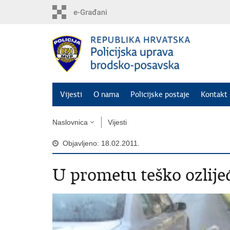
Preskoči
na
glavni
sadržaj
Vijesti
O nama
Policijske postaje
Kontakt 
Naslovnica
Vijesti
Objavljeno: 18.02.2011.
U prometu teško ozlijeđ