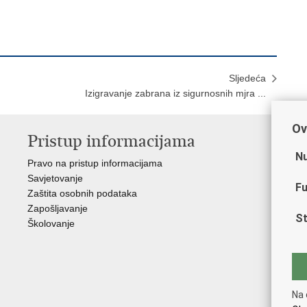
Sljedeća
Izigravanje zabrana iz sigurnosnih mjra ...
Ov
Pristup informacijama
V
Nu
Pravo na pristup informacijama
Min
Savjetovanje
Sin
Fu
Zaštita osobnih podataka
Ud
Zapošljavanje
Dom
St
Školovanje
Pol
Muz
Zak
Cen
"Iv
Na 
Pol