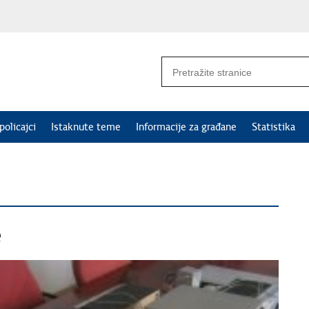
policajci
Istaknute teme
Informacije za građane
Statistika
e