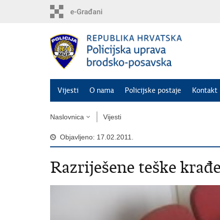
Preskoči
na
glavni
sadržaj
Vijesti
O nama
Policijske postaje
Kontakt 
Naslovnica
Vijesti
Objavljeno: 17.02.2011.
Razriješene teške krađ