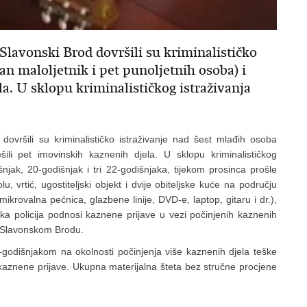
e Slavonski Brod dovršili su kriminalističko
an maloljetnik i pet punoljetnih osoba) i
ela. U sklopu kriminalističkog istraživanja
d dovršili su kriminalističko istraživanje nad šest mlađih osoba
ešili pet imovinskih kaznenih djela. U sklopu kriminalističkog
šnjak, 20-godišnjak i tri 22-godišnjaka, tijekom prosinca prošle
lu, vrtić, ugostiteljski objekt i dvije obiteljske kuće na području
krovalna pećnica, glazbene linije, DVD-e, laptop, gitaru i dr.),
nika policija podnosi kaznene prijave u vezi počinjenih kaznenih
 Slavonskom Brodu.
9-godišnjakom na okolnosti počinjenja više kaznenih djela teške
kaznene prijave. Ukupna materijalna šteta bez stručne procjene