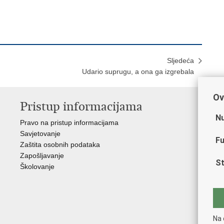
Sljedeća
Udario suprugu, a ona ga izgrebala
Ov
Pristup informacijama
V
Nu
Pravo na pristup informacijama
Min
Savjetovanje
Sin
Fu
Zaštita osobnih podataka
Ud
Zapošljavanje
Dom
St
Školovanje
Pol
Muz
Zak
Cen
"Iv
Na 
Pol