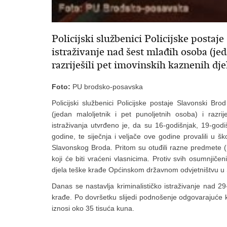
Policijski službenici Policijske postaj
istraživanje nad šest mlađih osoba (jed
razriješili pet imovinskih kaznenih dj
Foto:
PU brodsko-posavska
Policijski službenici Policijske postaje Slavonski Bro
(jedan maloljetnik i pet punoljetnih osoba) i razrij
istraživanja utvrđeno je, da su 16-godišnjak, 19-godi
godine, te siječnja i veljače ove godine provalili u ško
Slavonskog Broda. Pritom su otuđili razne predmete (mi
koji će biti vraćeni vlasnicima. Protiv svih osumnjiče
djela teške krađe Općinskom državnom odvjetništvu u
Danas se nastavlja kriminalističko istraživanje nad 2
krađe. Po dovršetku slijedi podnošenje odgovarajuće 
iznosi oko 35 tisuća kuna.