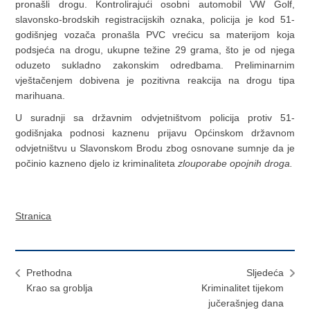
pronašli drogu. Kontrolirajući osobni automobil VW Golf,
slavonsko-brodskih registracijskih oznaka, policija je kod 51-
godišnjeg vozača pronašla PVC vrećicu sa materijom koja
podsjeća na drogu, ukupne težine 29 grama, što je od njega
oduzeto sukladno zakonskim odredbama. Preliminarnim
vještačenjem dobivena je pozitivna reakcija na drogu tipa
marihuana.
U suradnji sa državnim odvjetništvom policija protiv 51-
godišnjaka podnosi kaznenu prijavu Općinskom državnom
odvjetništvu u Slavonskom Brodu zbog osnovane sumnje da je
počinio kazneno djelo iz kriminaliteta
zlouporabe opojnih droga.
Stranica
Prethodna
Sljedeća
Krao sa groblja
Kriminalitet tijekom
jučerašnjeg dana