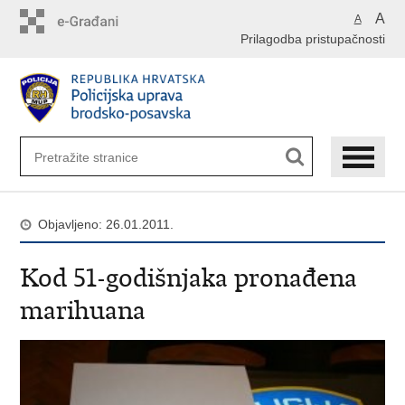
Preskoči
A
A
na
Prilagodba pristupačnosti
glavni
sadržaj
Objavljeno: 26.01.2011.
Kod 51-godišnjaka pronađena
marihuana