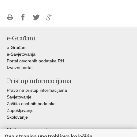
Ispiši
Podijeli
Podijeli
Podijeli
stranicu
na
na
na
e-Građani
Facebooku
Twitteru
Google
+
e-Građani
e-Savjetovanja
Portal otvorenih podataka RH
Izvozni portal
Pristup informacijama
Pravo na pristup informacijama
Savjetovanje
Zaštita osobnih podataka
Zapošljavanje
Školovanje
Važne poveznice
Ova stranica upotrebljava kolačiće