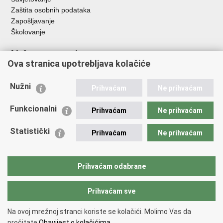
Zaštita osobnih podataka
Zapošljavanje
Školovanje
Važne poveznice
Ova stranica upotrebljava kolačiće
Ministarstvo unutarnjih poslova
Sindikati
Nužni
Prihvaćam
Ne prihvaćam
Udruge
Dom zdravlja MUP-a
Funkcionalni
Prihvaćam
Ne prihvaćam
Policijska akademija
Muzej policije
Statistički
Prihvaćam
Ne prihvaćam
Zaklada policijske solidarnosti
Centar za forenzična ispitivanja, istraživanja i vještačenja "Ivan
Vučetić"
Prihvaćam odabrane
Policijske uprave
Prihvaćam sve
Povratak na vrh
Na ovoj mrežnoj stranci koriste se kolačići. Molimo Vas da
Copyright © 2026 Policijska uprava brodsko-posavska.
Uvjeti
pročitate
Obavijest o kolačićima.