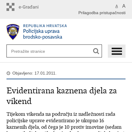
Preskoči
A
A
na
Prilagodba pristupačnosti
glavni
sadržaj
Objavljeno: 17.01.2011.
Evidentirana kaznena djela za
vikend
Tijekom vikenda na području iz nadležnosti rada
policijske uprave evidentirano je ukupno 16
kaznenih djela, od čega je 10 protiv imovine (sedam