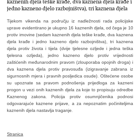
kaznenih djela teške krađe, dva kaznena djela krađe i
jedno kazneno djelo razbojništva), tri kaznena djela
Tijekom vikenda na području iz nadležnosti rada policijske
uprave evidentirano je ukupno 16 kaznenih djela, od čega je 10
protiv imovine (sedam kaznenih djela teške krađe, dva kaznena
djela krađe i jedno kazneno djelo razbojništva), tri kaznena
djela protiv života i tijela (dvije tjelesne ozljede i jedna teška
tjelesna ozljeda), jedno kazneno djelo protiv vrijednosti
zaštićenih međunarodnim pravom (zlouporaba opojnih droga) i
dva kaznena djela protiv pravosuđa (izigravanje zabrana iz
sigurnosnih mjera i pravnih posljedica osude). Oštećene osobe
su upoznate sa pravom podnošenja prijedloga za kazneni
progon u vezi onih kaznenih djela za koje to propisuju odredbe
Kaznenog zakona. Policija protiv osumnjičenika podnosi
odgovarajuće kaznene prijave, a za nepoznatim počiniteljima
kaznenih djela nastavlja traganje.
Stranica