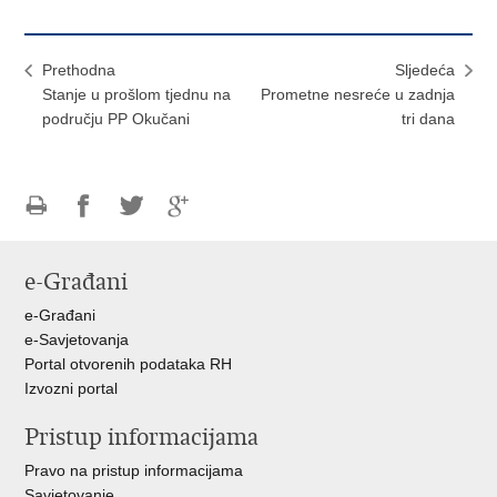
Prethodna
Sljedeća
Stanje u prošlom tjednu na
Prometne nesreće u zadnja
području PP Okučani
tri dana
Ispiši
Podijeli
Podijeli
Podijeli
stranicu
na
na
na
e-Građani
Facebooku
Twitteru
Google
+
e-Građani
e-Savjetovanja
Portal otvorenih podataka RH
Izvozni portal
Pristup informacijama
Pravo na pristup informacijama
Savjetovanje