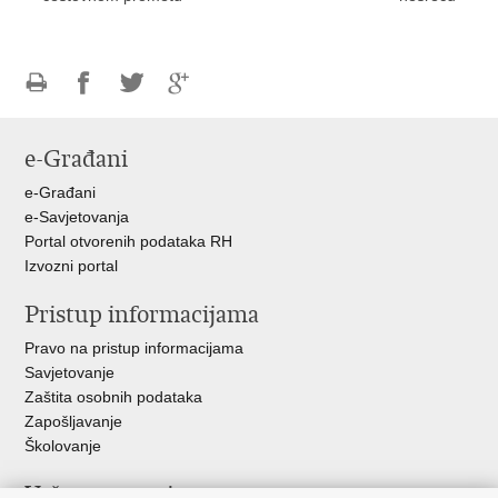
Ispiši
Podijeli
Podijeli
Podijeli
stranicu
na
na
na
e-Građani
Facebooku
Twitteru
Google
+
e-Građani
e-Savjetovanja
Portal otvorenih podataka RH
Izvozni portal
Pristup informacijama
Pravo na pristup informacijama
Savjetovanje
Zaštita osobnih podataka
Zapošljavanje
Školovanje
Važne poveznice