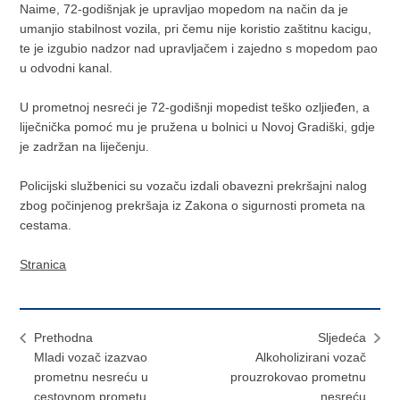
Naime, 72-godišnjak je upravljao mopedom na način da je
umanjio stabilnost vozila, pri čemu nije koristio zaštitnu kacigu,
te je izgubio nadzor nad upravljačem i zajedno s mopedom pao
u odvodni kanal.
U prometnoj nesreći je 72-godišnji mopedist teško ozljieđen, a
liječnička pomoć mu je pružena u bolnici u Novoj Gradiški, gdje
je zadržan na liječenju.
Policijski službenici su vozaču izdali obavezni prekršajni nalog
zbog počinjenog prekršaja iz Zakona o sigurnosti prometa na
cestama.
Stranica
Prethodna
Sljedeća
Mladi vozač izazvao
Alkoholizirani vozač
prometnu nesreću u
prouzrokovao prometnu
cestovnom prometu
nesreću