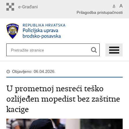
Preskoči
A
A
na
Prilagodba pristupačnosti
glavni
sadržaj
Objavljeno: 06.04.2026.
U prometnoj nesreći teško
ozlijeđen mopedist bez zaštitne
kacige