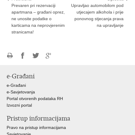
Prevaren pri rezervaciji
Upravljao automobilom pod
apartmana – građani oprez,
utjecajem alkohola i prije
ne unosite podatke o
ponovnog stjecanja prava
karticama na neprovjerenim
na upravljanje
stranicama!
Ispiši
Podijeli
Podijeli
Podijeli
stranicu
na
na
na
e-Građani
Facebooku
Twitteru
Google
+
e-Građani
e-Savjetovanja
Portal otvorenih podataka RH
Izvozni portal
Pristup informacijama
Pravo na pristup informacijama
Savjetovanje