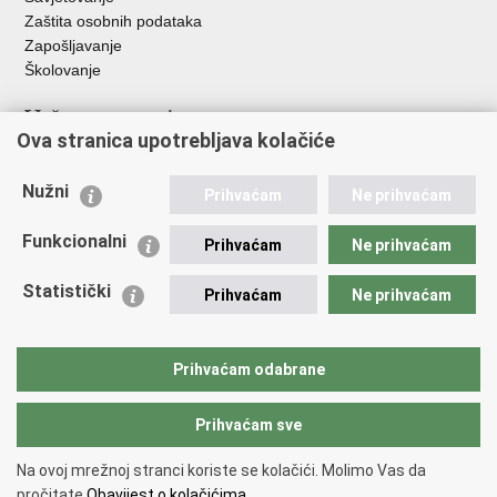
Zaštita osobnih podataka
Zapošljavanje
Školovanje
Važne poveznice
Ova stranica upotrebljava kolačiće
Ministarstvo unutarnjih poslova
Sindikati
Nužni
Prihvaćam
Ne prihvaćam
Udruge
Dom zdravlja MUP-a
Funkcionalni
Prihvaćam
Ne prihvaćam
Policijska akademija
Muzej policije
Statistički
Prihvaćam
Ne prihvaćam
Zaklada policijske solidarnosti
Centar za forenzična ispitivanja, istraživanja i vještačenja "Ivan
Vučetić"
Prihvaćam odabrane
Policijske uprave
Prihvaćam sve
Povratak na vrh
Na ovoj mrežnoj stranci koriste se kolačići. Molimo Vas da
Copyright © 2026 Policijska uprava brodsko-posavska.
Uvjeti
pročitate
Obavijest o kolačićima.