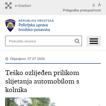
Preskoči
A
A
na
Prilagodba pristupačnosti
glavni
sadržaj
Objavljeno: 07.07.2026.
Teško ozlijeđen prilikom
slijetanja automobilom s
kolnika