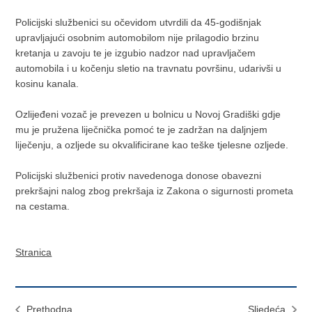
Policijski službenici su očevidom utvrdili da 45-godišnjak
upravljajući osobnim automobilom nije prilagodio brzinu
kretanja u zavoju te je izgubio nadzor nad upravljačem
automobila i u kočenju sletio na travnatu površinu, udarivši u
kosinu kanala.
Ozlijeđeni vozač je prevezen u bolnicu u Novoj Gradiški gdje
mu je pružena liječnička pomoć te je zadržan na daljnjem
liječenju, a ozljede su okvalificirane kao teške tjelesne ozljede.
Policijski službenici protiv navedenoga donose obavezni
prekršajni nalog zbog prekršaja iz Zakona o sigurnosti prometa
na cestama.
Stranica
Prethodna
Sljedeća