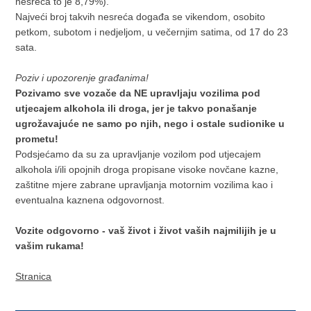
nesreća to je 8,79%).
Najveći broj takvih nesreća događa se vikendom, osobito
petkom, subotom i nedjeljom, u večernjim satima, od 17 do 23
sata.
Poziv i upozorenje građanima!
Pozivamo sve vozače da NE upravljaju vozilima pod
utjecajem alkohola ili droga, jer je takvo ponašanje
ugrožavajuće ne samo po njih, nego i ostale sudionike u
prometu!
Podsjećamo da su za upravljanje vozilom pod utjecajem
alkohola i/ili opojnih droga propisane visoke novčane kazne,
zaštitne mjere zabrane upravljanja motornim vozilima kao i
eventualna kaznena odgovornost.
Vozite odgovorno - vaš život i život vaših najmilijih je u
vašim rukama!
Stranica