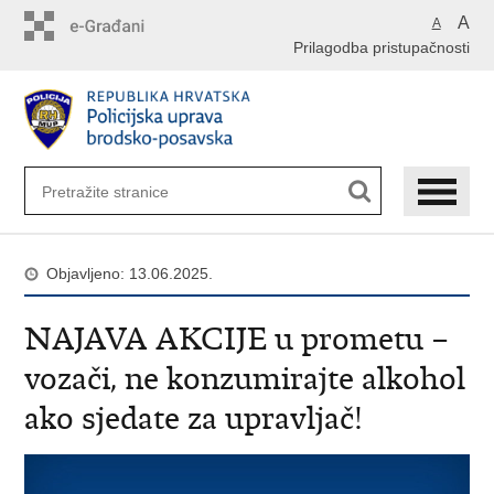
Preskoči
A
A
na
Prilagodba pristupačnosti
glavni
sadržaj
Objavljeno: 13.06.2025.
NAJAVA AKCIJE u prometu –
vozači, ne konzumirajte alkohol
ako sjedate za upravljač!