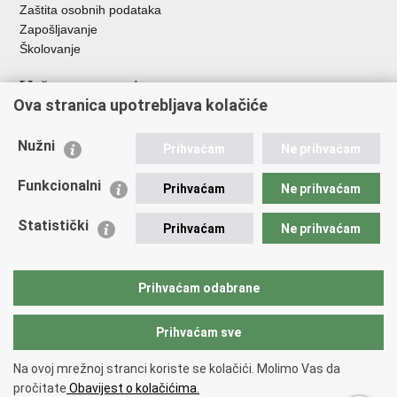
Zaštita osobnih podataka
Zapošljavanje
Školovanje
Važne poveznice
Ova stranica upotrebljava kolačiće
Ministarstvo unutarnjih poslova
Sindikati
Nužni
Prihvaćam
Ne prihvaćam
Udruge
Dom zdravlja MUP-a
Funkcionalni
Prihvaćam
Ne prihvaćam
Policijska akademija
Muzej policije
Statistički
Prihvaćam
Ne prihvaćam
Zaklada policijske solidarnosti
Centar za forenzična ispitivanja, istraživanja i vještačenja "Ivan
Vučetić"
Prihvaćam odabrane
Policijske uprave
Prihvaćam sve
Povratak na vrh
Na ovoj mrežnoj stranci koriste se kolačići. Molimo Vas da
Copyright © 2026 Policijska uprava brodsko-posavska.
Uvjeti
pročitate
Obavijest o kolačićima.