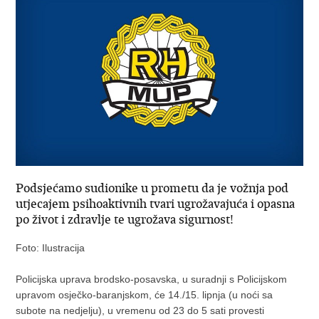
Podsjećamo sudionike u prometu da je vožnja pod
utjecajem psihoaktivnih tvari ugrožavajuća i opasna
po život i zdravlje te ugrožava sigurnost!
Foto: Ilustracija
Policijska uprava brodsko-posavska, u suradnji s Policijskom
upravom osječko-baranjskom, će 14./15. lipnja (u noći sa
subote na nedjelju), u vremenu od 23 do 5 sati provesti