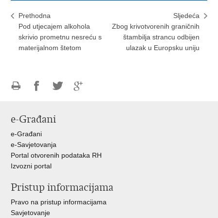
Prethodna
Sljedeća
Pod utjecajem alkohola
Zbog krivotvorenih graničnih
skrivio prometnu nesreću s
štambilja strancu odbijen
materijalnom štetom
ulazak u Europsku uniju
Ispiši
Podijeli
Podijeli
Podijeli
stranicu
na
na
na
e-Građani
Facebooku
Twitteru
Google
+
e-Građani
e-Savjetovanja
Portal otvorenih podataka RH
Izvozni portal
Pristup informacijama
Pravo na pristup informacijama
Savjetovanje