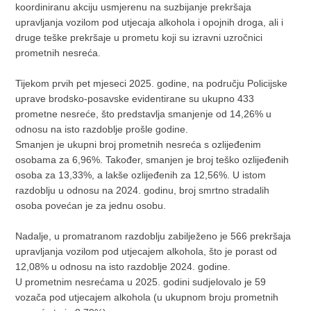
koordiniranu akciju usmjerenu na suzbijanje prekršaja
upravljanja vozilom pod utjecaja alkohola i opojnih droga, ali i
druge teške prekršaje u prometu koji su izravni uzročnici
prometnih nesreća.
Tijekom prvih pet mjeseci 2025. godine, na području Policijske
uprave brodsko-posavske evidentirane su ukupno 433
prometne nesreće, što predstavlja smanjenje od 14,26% u
odnosu na isto razdoblje prošle godine.
Smanjen je ukupni broj prometnih nesreća s ozlijeđenim
osobama za 6,96%. Također, smanjen je broj teško ozlijeđenih
osoba za 13,33%, a lakše ozlijeđenih za 12,56%. U istom
razdoblju u odnosu na 2024. godinu, broj smrtno stradalih
osoba povećan je za jednu osobu.
Nadalje, u promatranom razdoblju zabilježeno je 566 prekršaja
upravljanja vozilom pod utjecajem alkohola, što je porast od
12,08% u odnosu na isto razdoblje 2024. godine.
U prometnim nesrećama u 2025. godini sudjelovalo je 59
vozača pod utjecajem alkohola (u ukupnom broju prometnih