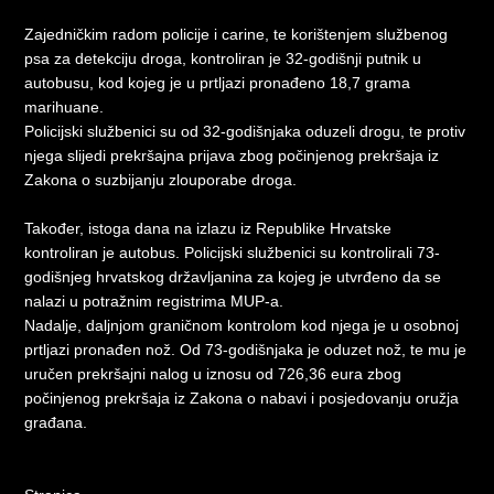
Zajedničkim radom policije i carine, te korištenjem službenog
psa za detekciju droga, kontroliran je 32-godišnji putnik u
autobusu, kod kojeg je u prtljazi pronađeno 18,7 grama
marihuane.
Policijski službenici su od 32-godišnjaka oduzeli drogu, te protiv
njega slijedi prekršajna prijava zbog počinjenog prekršaja iz
Zakona o suzbijanju zlouporabe droga.
Također, istoga dana na izlazu iz Republike Hrvatske
kontroliran je autobus. Policijski službenici su kontrolirali 73-
godišnjeg hrvatskog državljanina za kojeg je utvrđeno da se
nalazi u potražnim registrima MUP-a.
Nadalje, daljnjom graničnom kontrolom kod njega je u osobnoj
prtljazi pronađen nož. Od 73-godišnjaka je oduzet nož, te mu je
uručen prekršajni nalog u iznosu od 726,36 eura zbog
počinjenog prekršaja iz Zakona o nabavi i posjedovanju oružja
građana.