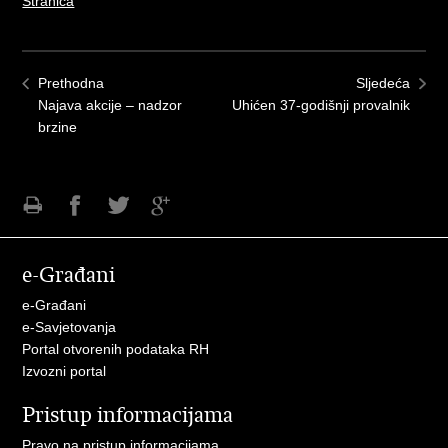
Stranica
Prethodna
Sljedeća
Najava akcije – nadzor
Uhićen 37-godišnji provalnik
brzine
Ispiši
Podijeli
Podijeli
Podijeli
stranicu
na
na
na
e-Građani
Facebooku
Twitteru
Google
+
e-Građani
e-Savjetovanja
Portal otvorenih podataka RH
Izvozni portal
Pristup informacijama
Pravo na pristup informacijama