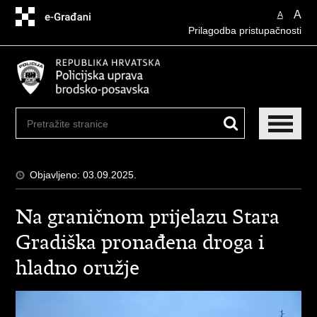
Preskoči
A
A
na
Prilagodba pristupačnosti
glavni
sadržaj
Objavljeno: 03.09.2025.
Na graničnom prijelazu Stara
Gradiška pronađena droga i
hladno oružje