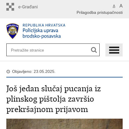
Preskoči
A
A
na
Prilagodba pristupačnosti
glavni
sadržaj
Objavljeno: 23.05.2025.
Još jedan slučaj pucanja iz
plinskog pištolja završio
prekršajnom prijavom