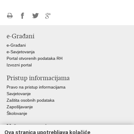
Ispiši
Podijeli
Podijeli
Podijeli
stranicu
na
na
na
e-Građani
Facebooku
Twitteru
Google
+
e-Građani
e-Savjetovanja
Portal otvorenih podataka RH
Izvozni portal
Pristup informacijama
Pravo na pristup informacijama
Savjetovanje
Zaštita osobnih podataka
Zapošljavanje
Školovanje
Važne poveznice
Ova stranica upotrebljava kolačiće