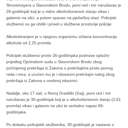
Strossmayera u Slavonskom Brodu, javni red i mir narušavao je
26-godišnjak koji je u vidno alkoholiziranom stanju vikao i
galamio na ulici, a potom spavao na pješačkoj stazi. Policijski
službenici su ga uhitili i priveli u službene prostorije policije.
Alkotestiranjem je u njegovu organizmu očitana koncentracija
alkohola od 2,25 promila.
Policijski službenici protiv 26-godišnjaka podnose optužni
prijedlog Općinskom sudu u Slavonskom Brodu zbog
počinjenog prekršaja iz Zakona o prekršajima protiv javnog
reda i mira, a uručen mu je i obavezni prekršajni nalog zbog
prekršaja iz Zakona o osobnoj iskaznici.
Nadalje, oko 17 sati, u Novoj Gradiški (Gaj), javni red i mir
narušavao je 30-godišnjak koji je u alkoholiziranom stanju (2,61
promila) vikao i galamio na ulici te verbalno napao 68-
godišnjaka.
Po dolasku policijskih službenika, 30-godišnjak je nastavio s