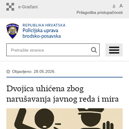
Preskoči
A
A
na
Prilagodba pristupačnosti
glavni
sadržaj
Objavljeno: 28.05.2026.
Dvojica uhićena zbog
narušavanja javnog reda i mira