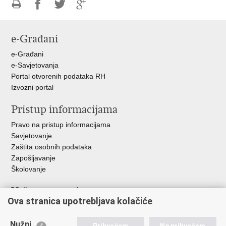
Ispiši
Podijeli
Podijeli
Podijeli
stranicu
na
na
na
e-Građani
Facebooku
Twitteru
Google
+
e-Građani
e-Savjetovanja
Portal otvorenih podataka RH
Izvozni portal
Pristup informacijama
Pravo na pristup informacijama
Savjetovanje
Zaštita osobnih podataka
Zapošljavanje
Školovanje
Važne poveznice
Ova stranica upotrebljava kolačiće
Ministarstvo unutarnjih poslova
Sindikati
Nužni
Prihvaćam
Ne prihvaćam