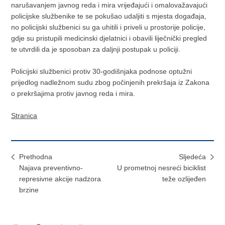
narušavanjem javnog reda i mira vrijeđajući i omalovažavajući
policijske službenike te se pokušao udaljiti s mjesta događaja,
no policijski službenici su ga uhitili i priveli u prostorije policije,
gdje su pristupili medicinski djelatnici i obavili liječnički pregled
te utvrdili da je sposoban za daljnji postupak u policiji.
Policijski službenici protiv 30-godišnjaka podnose optužni
prijedlog nadležnom sudu zbog počinjenih prekršaja iz Zakona
o prekršajima protiv javnog reda i mira.
Stranica
Prethodna
Sljedeća
Najava preventivno-
U prometnoj nesreći biciklist
represivne akcije nadzora
teže ozlijeđen
brzine