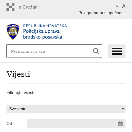
Preskoči
A
A
na
Prilagodba pristupačnosti
glavni
sadržaj
Vijesti
Filtrirajte vijesti:
Od: