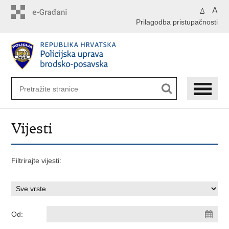
Preskoči
A
A
na
Prilagodba pristupačnosti
glavni
sadržaj
Vijesti
Filtrirajte vijesti:
Od: