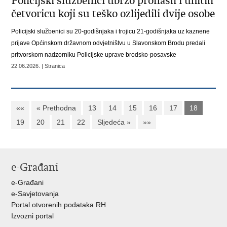
Policijski službenici ubrzo pronašli i uhitili
četvoricu koji su teško ozlijedili dvije osobe
Policijski službenici su 20-godišnjaka i trojicu 21-godišnjaka uz kaznene
prijave Općinskom državnom odvjetništvu u Slavonskom Brodu predali
pritvorskom nadzorniku Policijske uprave brodsko-posavske
22.06.2026. | Stranica
««
« Prethodna
13
14
15
16
17
18
19
20
21
22
Sljedeća »
»»
e-Građani
e-Građani
e-Savjetovanja
Portal otvorenih podataka RH
Izvozni portal