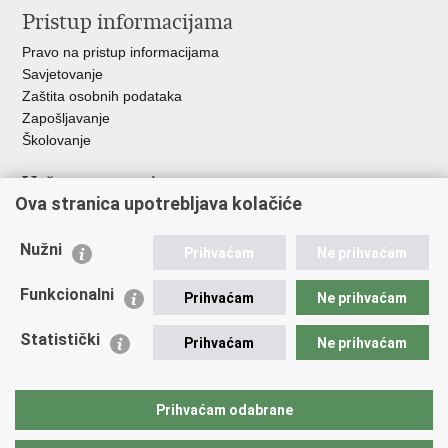
Pristup informacijama
Pravo na pristup informacijama
Savjetovanje
Zaštita osobnih podataka
Zapošljavanje
Školovanje
Važne poveznice
Ova stranica upotrebljava kolačiće
Ministarstvo unutarnjih poslova
Sindikati
Nužni
Prihvaćam
Ne prihvaćam
Udruge
Dom zdravlja MUP-a
Funkcionalni
Prihvaćam
Ne prihvaćam
Policijska akademija
Muzej policije
Statistički
Prihvaćam
Ne prihvaćam
Zaklada policijske solidarnosti
Centar za forenzična ispitivanja, istraživanja i vještačenja "Ivan
Vučetić"
Prihvaćam odabrane
Policijske uprave