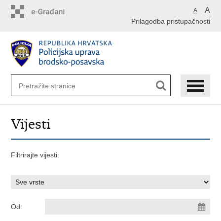
Preskoči
A
A
na
Prilagodba pristupačnosti
glavni
sadržaj
Vijesti
Filtrirajte vijesti:
Od: