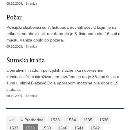
09.10.2009. | Stranica
Požar
Policijski službenici su 7. listopada dovršili očevid kojim je uz
prikupljene obavijesti, utvrđeno da je 6. listopada oko 16 sati u
mjestu Kaniža došlo do požara.
09.10.2009. | Stranica
Šumska krađa
Operativnim radom policijskih službenika i dovršenim
kriminalističkim istraživanjem utvrđeno je da je 35-godišnjak u
šumi u blizini Blažević Dola uporabom motorne pile oborio 19
stabala.
09.10.2009. | Stranica
««
« Prethodna
1533
1534
1535
1536
1537
1538
1539
1540
1541
1542