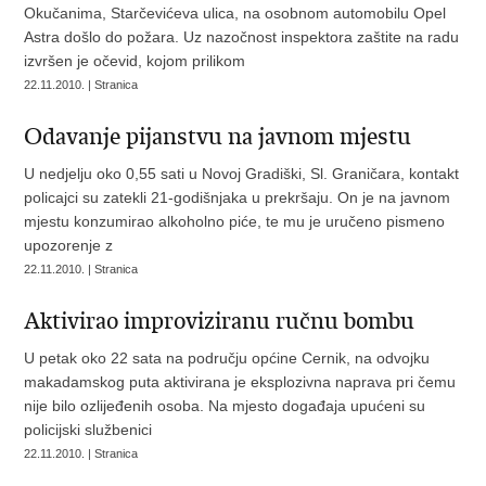
Okučanima, Starčevićeva ulica, na osobnom automobilu Opel
Astra došlo do požara. Uz nazočnost inspektora zaštite na radu
izvršen je očevid, kojom prilikom
22.11.2010. | Stranica
Odavanje pijanstvu na javnom mjestu
U nedjelju oko 0,55 sati u Novoj Gradiški, Sl. Graničara, kontakt
policajci su zatekli 21-godišnjaka u prekršaju. On je na javnom
mjestu konzumirao alkoholno piće, te mu je uručeno pismeno
upozorenje z
22.11.2010. | Stranica
Aktivirao improviziranu ručnu bombu
U petak oko 22 sata na području općine Cernik, na odvojku
makadamskog puta aktivirana je eksplozivna naprava pri čemu
nije bilo ozlijeđenih osoba. Na mjesto događaja upućeni su
policijski službenici
22.11.2010. | Stranica