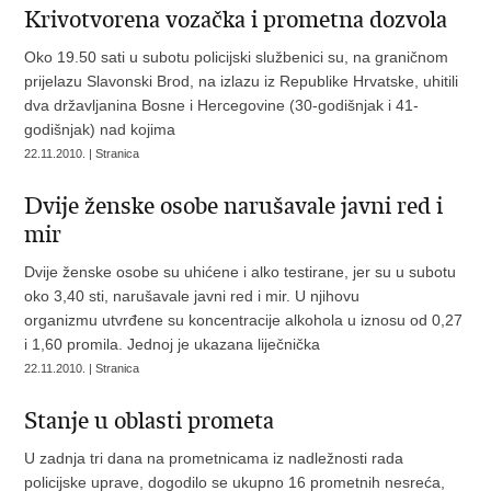
Krivotvorena vozačka i prometna dozvola
Oko 19.50 sati u subotu policijski službenici su, na graničnom
prijelazu Slavonski Brod, na izlazu iz Republike Hrvatske, uhitili
dva državljanina Bosne i Hercegovine (30-godišnjak i 41-
godišnjak) nad kojima
22.11.2010. | Stranica
Dvije ženske osobe narušavale javni red i
mir
Dvije ženske osobe su uhićene i alko testirane, jer su u subotu
oko 3,40 sti, narušavale javni red i mir. U njihovu
organizmu utvrđene su koncentracije alkohola u iznosu od 0,27
i 1,60 promila. Jednoj je ukazana liječnička
22.11.2010. | Stranica
Stanje u oblasti prometa
U zadnja tri dana na prometnicama iz nadležnosti rada
policijske uprave, dogodilo se ukupno 16 prometnih nesreća,