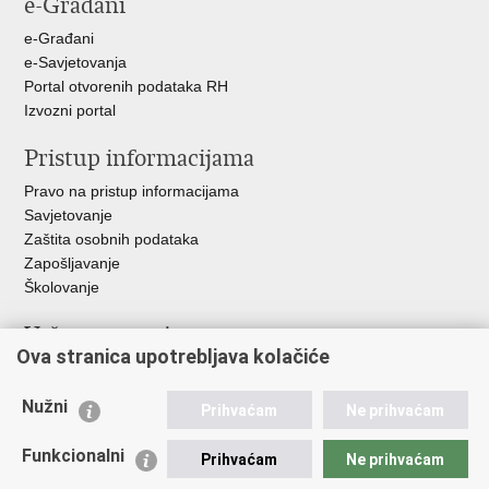
e-Građani
e-Građani
e-Savjetovanja
Portal otvorenih podataka RH
Izvozni portal
Pristup informacijama
Pravo na pristup informacijama
Savjetovanje
Zaštita osobnih podataka
Zapošljavanje
Školovanje
Važne poveznice
Ova stranica upotrebljava kolačiće
Ministarstvo unutarnjih poslova
Sindikati
Nužni
Prihvaćam
Ne prihvaćam
Udruge
Dom zdravlja MUP-a
Funkcionalni
Prihvaćam
Ne prihvaćam
Policijska akademija
Muzej policije