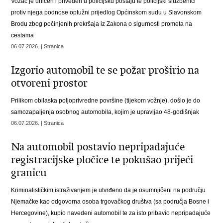
Vozač je u
hićen i priveden u policijsku postaju te policijski službenici
protiv njega podnose optužni prijedlog Općinskom sudu u Slavonskom
Brodu zbog počinjenih prekršaja iz Zakona o sigurnosti prometa na
cestama
06.07.2026. | Stranica
Izgorio automobil te se požar proširio na
otvoreni prostor
Prilikom obilaska poljoprivredne površine (tijekom vožnje), došlo je do
samozapaljenja osobnog automobila, kojim je upravljao 48-godišnjak
06.07.2026. | Stranica
Na automobil postavio nepripadajuće
registracijske pločice te pokušao prijeći
granicu
Kriminalističkim istraživanjem je utvrđeno da je osumnjičeni na području
Njemačke kao odgovorna osoba trgovačkog društva (sa područja Bosne i
Hercegovine), kupio navedeni automobil te za isto pribavio nepripadajuće