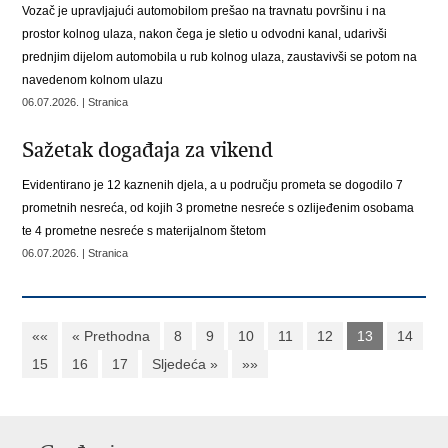
Vozač je upravljajući automobilom prešao na travnatu površinu i na
prostor kolnog ulaza, nakon čega je sletio u odvodni kanal, udarivši
prednjim dijelom automobila u rub kolnog ulaza, zaustavivši se potom na
navedenom kolnom ulazu
06.07.2026. | Stranica
Sažetak događaja za vikend
Evidentirano je 12 kaznenih djela, a u
području prometa se dogodilo 7
prometnih nesreća, od kojih 3 prometne nesreće s ozlijeđenim osobama
te 4 prometne nesreće s materijalnom štetom
06.07.2026. | Stranica
««
« Prethodna
8
9
10
11
12
13
14
15
16
17
Sljedeća »
»»