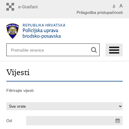
Preskoči
A
A
na
Prilagodba pristupačnosti
glavni
sadržaj
Vijesti
Filtrirajte vijesti:
Od: