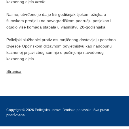
kaznenog djela
krađe
.
Naime, utvrđeno je da je 55-godišnjak tijekom ožujka u
šumskom predjelu na novogradiškom području posjekao i
otuđio više komada stabala u vlasništvu 28-godišnjaka.
Policijski službenici protiv osumnjičenog dostavljaju posebno
izvješće Općinskom državnom odvjetništvu kao nadopunu
kaznenoj prijavi zbog sumnje u počinjenje navedenog
kaznenog djela.
Stranica
Copyright © 2026 Policijska uprava Brodsko-posavska. Sva prava
pridrÅ¾ana