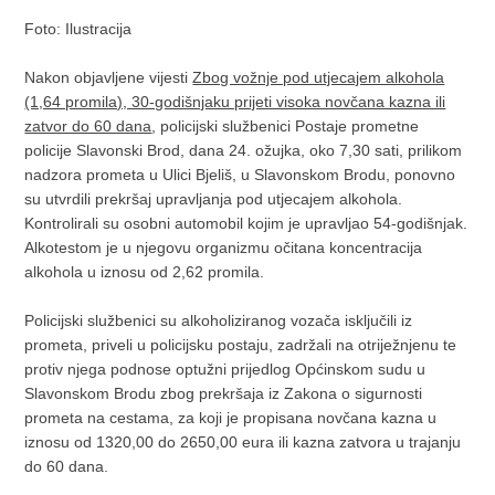
Foto: Ilustracija
Nakon objavljene vijesti
Zbog vožnje pod utjecajem alkohola
(1,64 promila), 30-godišnjaku prijeti visoka novčana kazna ili
zatvor do 60 dana
, policijski službenici Postaje prometne
policije Slavonski Brod, dana 24. ožujka, oko 7,30 sati, prilikom
nadzora prometa u Ulici Bjeliš, u Slavonskom Brodu, ponovno
su utvrdili prekršaj upravljanja pod utjecajem alkohola.
Kontrolirali su osobni automobil kojim je upravljao 54-godišnjak.
Alkotestom je u njegovu organizmu očitana koncentracija
alkohola u iznosu od 2,62 promila.
Policijski službenici su alkoholiziranog vozača isključili iz
prometa, priveli u policijsku postaju, zadržali na otriježnjenu te
protiv njega podnose optužni prijedlog Općinskom sudu u
Slavonskom Brodu zbog prekršaja iz Zakona o sigurnosti
prometa na cestama, za koji je propisana novčana kazna u
iznosu od 1320,00 do 2650,00 eura ili kazna zatvora u trajanju
do 60 dana.