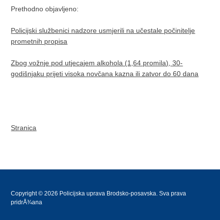
Prethodno objavljeno:
Policijski službenici nadzore usmjerili na učestale počinitelje
prometnih propisa
Zbog vožnje pod utjecajem alkohola (1,64 promila), 30-
godišnjaku prijeti visoka novčana kazna ili zatvor do 60 dana
Stranica
Copyright © 2026 Policijska uprava Brodsko-posavska. Sva prava
pridrÅ¾ana