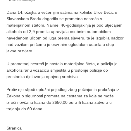
Dana 14. ožujka u večernjim satima na kolniku Ulice Bečic u
Slavonskom Brodu dogodila se prometna nesreća s
materijalnom štetom. Naime, 46-godišnjakinja je pod utjecajem
alkohola od 2,9 promila upravljala osobnim automobilom
navedenom ulicom od juga prema sjeveru, te je izgubila nadzor
nad vozilom pri čemu je osvrtnim ogledalom udarila u stup
javne rasvjete.
U prometnoj nesreći je nastala materijalna šteta, a policija je
alkoholiziranu vozačicu smjestila u prostorije policije do
prestanka djelovanja opojnog sredstva.
Protiv nje slijedi optužni prijedlog zbog počinjenih prekršaja iz
Zakona o sigurnosti prometa na cestama za koje se može
izreći novčana kazna do 2650,00 eura ili kazna zatvora u
trajanju do 60 dana.
Stranica