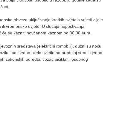
a bolju vidljivost, osobito u razdoblju godine kada su
ežani.
ska obveza uključivanja kratkih svjetala vrijedi cijele
 ili vremenske uvjete. U slučaju nepoštivanja
č će se kazniti novčanom kaznom od 30,00 eura.
ijevoznih sredstava (električni romobili), dužni su noću
ozilu imati jedno bijelo svjetlo na prednjoj strani i jedno
nih zakonskih odredbi, vozač bicikla ili osobnog