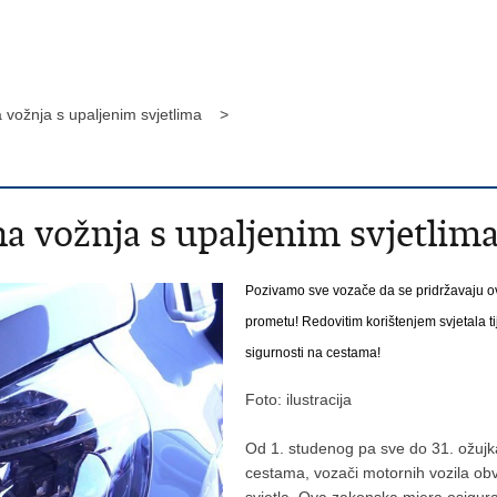
 vožnja s upaljenim svjetlima >
a vožnja s upaljenim svjetlim
Pozivamo sve vozače da se pridržavaju ov
prometu!
Redovitim korištenjem svjetala t
sigurnosti na cestama!
Foto: ilustracija
Od 1. studenog pa sve do 31. ožujk
cestama, vozači motornih vozila obv