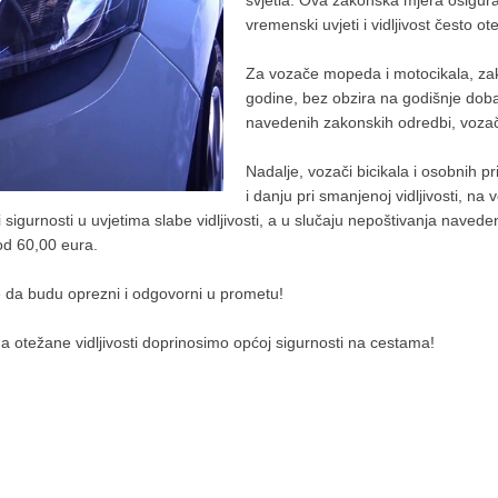
svjetla. Ova zakonska mjera osigurav
vremenski uvjeti i vidljivost često ot
Za vozače mopeda i motocikala, zakon
godine, bez obzira na godišnje doba
navedenih zakonskih odredbi, voza
Nadalje, vozači bicikala i osobnih pr
i danju pri smanjenoj vidljivosti, na v
 sigurnosti u uvjetima slabe vidljivosti, a u slučaju nepoštivanja navede
od 60,00 eura.
e da budu oprezni i odgovorni u prometu!
ma otežane vidljivosti doprinosimo općoj sigurnosti na cestama!